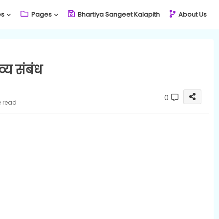
es
Pages
Bhartiya Sangeet Kalapith
About Us
्य संबंध
0
e read