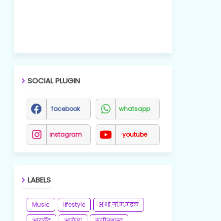
SOCIAL PLUGIN
facebook
whatsapp
instagram
youtube
LABELS
Music
lifestyle
अ.भा.गां.म.मंडल
आयुर्वेद
आरोग्य
संगीतशास्त्र