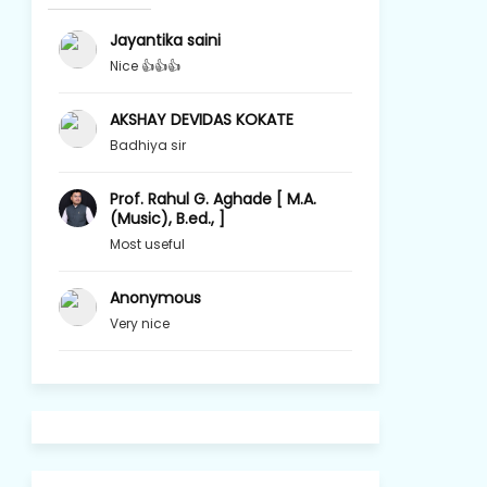
Jayantika saini
Nice 👍👍👍
AKSHAY DEVIDAS KOKATE
Badhiya sir
Prof. Rahul G. Aghade [ M.A.
(Music), B.ed., ]
Most useful
Anonymous
Very nice