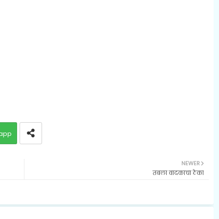
app
NEWER
तबला वादकाचा ठेका