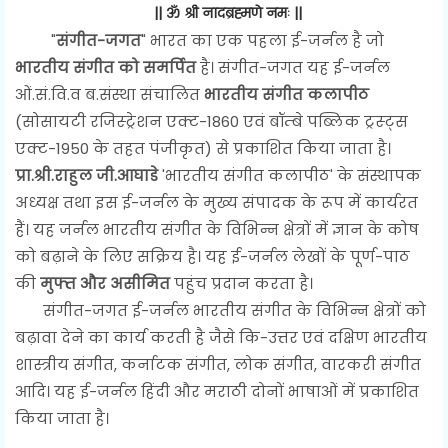
|| ॐ श्री नादब्रह्मणे नमः ||
"
संगीत-जगत
" भारत का एक पहला ई-जर्नल है जो
भारतीय संगीत को समर्पित
है। संगीत-जगत यह ई-जर्नल
ओं.सं.वि.व ब.संस्था संचालित
भारतीय संगीत कलापीठ
(सोसायटी रजिस्ट्रेशन एक्ट-1860 एवं बॉम्बे पब्लिक ट्रस्ट्स
एक्ट-1950 के तहत पंजीकृत) से प्रकाशित किया जाता है।
प्रा.श्री.राहुल जी.आघाडे
'भारतीय संगीत कलापीठ' के संस्थापक
अध्यक्ष तथा इस ई-जर्नल के मुख्य संपादक के रूप में कार्यरत
हैं। यह जर्नल भारतीय संगीत के विभिन्न क्षेत्रों में ज्ञान के कोष
को बढ़ाने के लिए सक्रिय है। यह ई-जर्नल लेखों के पूर्ण-पाठ
की
मुफ्त और असीमित
पहुंच प्रदान करता है।
संगीत-जगत ई-जर्नल भारतीय संगीत के विभिन्न क्षेत्रों को
बढ़ावा देने का कार्य करती है जैसे कि-उत्तर एवं दक्षिण भारतीय
शास्त्रीय संगीत, कर्नाटक संगीत, लोक संगीत, वारकरी संगीत
आदि। यह ई-जर्नल हिंदी और मराठी दोनों भाषाओं में प्रकाशित
किया जाता है।