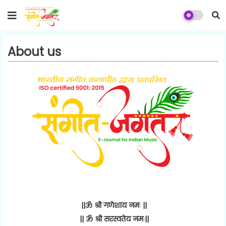
About us
||ॐ श्री गणेशाय नमः ||
|| ॐ श्री सरस्वतेय नमः||