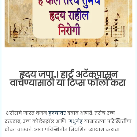
हृदय जपा..! हार्ट अटॅकपासून
वाचण्यासाठी या टिप्स फॉलो करा
शरीराचे जास्त वजन
हृदयावर
दबाव आणते. तसेच उच्च
रक्तदाब, उच्च कोलेस्ट्रॉल आणि
मधुमेह
यांसारख्या परिस्थितींचा
धोका वाढवते. अशा परिस्थितीत नियमित व्यायाम करावा.