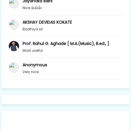
Jayantika saini
Nice 👍👍👍
AKSHAY DEVIDAS KOKATE
Badhiya sir
Prof. Rahul G. Aghade [ M.A.(Music), B.ed., ]
Most useful
Anonymous
Very nice