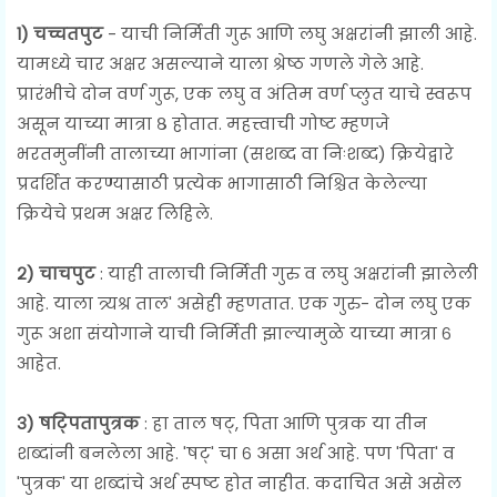
१) चच्चतपुट
- याची निर्मिती गुरू आणि लघु अक्षरांनी झाली आहे.
यामध्ये चार अक्षर असल्याने याला श्रेष्ठ गणले गेले आहे.
प्रारंभीचे दोन वर्ण गुरू, एक लघु व अंतिम वर्ण प्लुत याचे स्वरूप
असून याच्या मात्रा ८ होतात. महत्त्वाची गोष्ट म्हणजे
भरतमुनींनी तालाच्या भागांना (सशब्द वा निःशब्द) क्रियेद्वारे
प्रदर्शित करण्यासाठी प्रत्येक भागासाठी निश्चित केलेल्या
क्रियेचे प्रथम अक्षर लिहिले.
२) चाचपुट
: याही तालाची निर्मिती गुरु व लघु अक्षरांनी झालेली
आहे. याला त्र्यश्र ताल' असेही म्हणतात. एक गुरु- दोन लघु एक
गुरू अशा संयोगाने याची निर्मिती झाल्यामुळे याच्या मात्रा ६
आहेत.
३) षट्पितापुत्रक
: हा ताल षट्, पिता आणि पुत्रक या तीन
शब्दांनी बनलेला आहे. 'षट्' चा ६ असा अर्थ आहे. पण 'पिता' व
'पुत्रक' या शब्दांचे अर्थ स्पष्ट होत नाहीत. कदाचित असे असेल