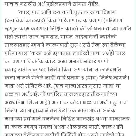
याचाच मराठीत अर्थ पुढीलप्रमाणे सांगता येईल.
'काल, पात आणि लय यांनी युक्त कालाचा विभाग
(ठराविक कालखंड) किंवा परिमाणात्मक प्रमाण (परिमाण
म्हणून काम करणारा निश्चित काळ) की जो घनवाद्यांच्या वर्गात
येतो त्याला 'ताल' म्हणतात. गायन-वादनावेळी ज्यावेळी
तालव्यवहार म्हणजे कालगणती सुरू असते तेव्हा त्या वेळेच्या
परिमाणाला 'कला' असे म्हणतात. त्यावेळी याचा अर्थही 'ताल
का प्रमाण निदर्शक काल' असा असतो. साधारणपणे
व्यवहारातील काष्ठा, निमेष किंवा क्षण यांना तालासंदर्भात
कला मानले गेलेले नाही. याचे प्रमाण ५ (पाच) निमेष म्हणजे १
मात्रा असे संगितले आहे. (हाच नाट्यशास्त्रानुसार 'मात्रा' या
शब्दाचा अर्थ आहे, जो प्रचलित तालव्यवहारातील मात्रेच्या
अथर्थापेक्षा भिन्न आहे.) आता 'काल' या शब्दाचा अर्थ पाहू. पाच
निमेषांच्या साहाय्याने बनलेली एक मात्रा अथवा अनेक
मात्रांच्या प्रयोगाने बनलेला निश्चित कालखंड अथवा गानसमय
हा 'काल' म्हणून गणला अथवा ओळखला जातो. काल आणि
मात्रांच्या वेळेनुसार लयीची निर्मिती होत असते. मात्रेची तीन