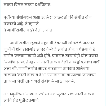
संख्या विषम संख्या दर्शवितात.
पूर्वीच्या ग्रंथांमधून असा उल्लेख आढळतो की संगीत दोन
प्रकारचे आहे. ते म्हणजे
१) मार्गी संगीत व २) देशी संगीत
मार्गी संगीत म्हणजे ब्रह्मादी देवतांनी शोधलेले, भरतादी
मुनींनी शंकरासमोर सादर केलेले संगीत होय. प्रथेप्रमाणे हे
संगीत कल्याणकारी असे होते. यावरून तालांचेही दोन प्रकार
निर्माण झाले. ते म्हणजे मार्गी ताल व देशी ताल होय.याचा अर्थ
असा की, मार्गी संगीत सादर करताना वापरात आलेल्या
तालांना 'मार्गी ताल' व देशी संगीतासाठी वापरल्या जाणाऱ्या
तालांना 'देशी ताल' असे संबोधले जाऊ लागले.
भरतमुनींच्या 'नाट्यशास्त्र' या ग्रंथानुसार पाच मार्गी ताल व
त्यांचे भेद पुढीलप्रमाणे.