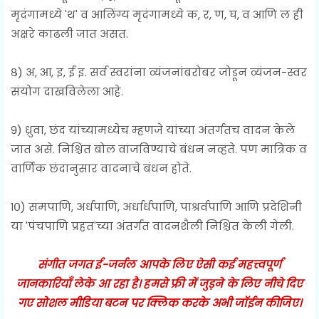
मृदंगामध्ये 'थ' व आलिंग्य मृदंगामध्ये क, र, ण, घ, व आणि ल ही
अक्षरे काढली जात असत.
८) अ, आ, इ, ई इ. सर्व स्वरांना व्यंजनांबरोबर जोडून व्यंजन-स्वर
संयोग दाखविलेला आहे.
९) ध्रुवा, छंद यांच्यामध्येच म्हणजे यांच्या अंतर्गतच वादन केले
जात असे. निश्चित बोल वाजविण्याचे बंधन नव्हते. पण मात्रिक व
वार्णिक छंदानुसार वादनाचे बंधन होते.
१०) समपाणि, अर्धपाणि, अर्धार्धपाणि, पाश्रर्वपाणि आणि प्रदेशिनी
या 'पंचपाणि प्रहत'च्या अंतर्गत वादनशैली निश्चित केली गेली.
संगीत जगत ई-जर्नल आपके लिए ऐसी कई महत्त्वपूर्ण
जानकारियाँ लेके आ रहा है। हमसे फ्री में जुड़ने के लिए नीचे दिए
गए सोशल मीडिया बटन पर क्लिक करके अभी जॉईन कीजिए।