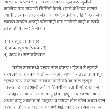
'कला' या घटकाला / संज्ञेला आधार मानून भरतमुनींनी
खालील पाच तालांची निर्मिती केली. (याचे वैशिष्ट्य म्हणजे
त्यांची संख्या व स्वरूप नेहमीच अपरिवर्तनीय राहिले. म्हणजेच
त्यांच्या संख्येत आजही कोणतीही वाढ झालेली नाही व त्यांचे
स्वरूपही बदललेले नाही.)
१) चच्यत्पुट २) चाचपुट
३) षपितापुत्रक (पंचपाणी)
४) उद्घट् ५) सम्पक्वेष्टाक
वरील तालांमध्ये प्रमुख ताल दोनच आहेत व ते म्हणजे
चच्यत्पुट व चाचपुट. यातील चच्यत्पुट म्हणजे चतुरश्र व चाचपुट
म्हणजे त्र्यश्र जातीच्या तालांना प्रातिनिधिक ताल म्हणून
मान्यता देण्यात आली आहे. याविषयी महत्त्वाची गोष्ट म्हणजे
'अश्र' म्हणजे 'कोन' अथवा बाजू होय. म्हणून ज्याला चार कोन
अथवा बाजू असतात तो 'चतुरश्र' व ज्याला तीन कोन अथवा बाजू
असतात तो 'त्र्यश्र' असा याचा अर्थ आहे. चार संख्या सम व तीन