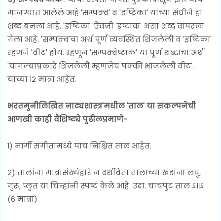
मानण्यात आलेले आहे 'सम्पक्व' व 'इष्टिका' यांच्या संधीने हा
शब्द बनला आहे. 'इष्टिका 'ऐवजी 'इष्टाक' असा शब्द वापरला
गेला आहे. 'सम्पक्व'चा अर्थ पूर्ण व्यवस्थित शिजलेली व 'इष्टिका'
म्हणजे 'वीट' होय. म्हणून 'सम्पक्वेष्टाक' या पूर्ण शब्दाचा अर्थ
'चांगल्याप्रकारे शिजलेली म्हणजेच पक्की भाजलेली वीट'.
याच्या १२ मात्रा आहेत.
भरतमुनीलिखित नाट्यशास्त्र'मधील 'ताल' या संकल्पनेची
आणखी काही वैशिष्ट्ये पुढीलप्रमाणे-
१) मार्गी संगीतामध्ये पाच निश्चित ताल आहेत.
२) तालांना मात्रासंख्येद्वारे न दर्शविता तालाच्या खंडांना लघु,
गुरू, प्लुत या चिन्हांनी स्पष्ट केले आहे. उदा. चाचपुट ताल ऽ॥ऽ
(६ मात्रा)