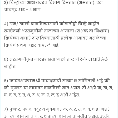
३) चिन्हांच्या आधारावरच विभाग दिसतात (असतात). उदा.
चाचपुट ऽ॥ऽ - ४ भाग
४) सम/ खाली दाखविण्यासाठी कोणतीही चिन्हे नाहीत.
त्याऐवजी भरतमुनींनी तालाच्या भागांना (सशब्द वा निःशब्द)
क्रियेच्या आधारे दाखविण्यासाठी प्रत्येक भागावर असलेल्या
क्रियेचे प्रथम अक्षर वापरले आहे.
५) भरतमुनीकृत नाट्यशास्त्रा 'मध्ये तालांचे ठेके दाखविलेले
नाहीत.
६) 'नाट्यशास्त्रा'मध्ये पाटाक्षरांची संख्या १६ सांगितली आहे की,
जी 'पुष्कर' या वाद्यावर वाजविली जात असत. ती अक्षरे क, ख, ग,
घ, ट, ठ, ड, त, थ, द, ध, म, र, ल, ह अशी आहेत.
७) पुष्कर, पणव, दर्दुर व मृदंगावर क, ट, र, त, ठ, द, ध ही अक्षरे
उजव्या बाजूला व ग, ह, ध डाव्या बाजूला वाजवीत असत. उर्ध्वक