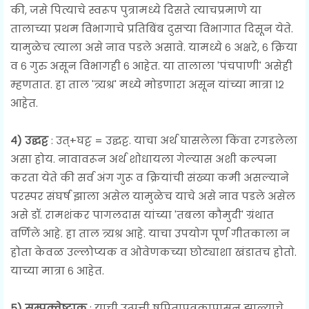
की, जसे पित्याचे स्वरूप पुत्रामध्ये दिसते त्याचप्रमाणे या
तालाच्या प्रथम विभागाचे प्रतिबिंब दुसऱ्या विभागात दिसून येते.
यामुळेच त्याला असे नाव पडले असावे. यामध्ये ६ अक्षरे, ६ क्रिया
व ६ गुरु असून विभागही ६ आहेत. या तालाला 'पंचपाणी' असेही
म्हणतात. हा ताल 'त्र्यश्र' मध्ये मोडणारा असून यांच्या मात्रा १२
आहेत.
४) उद्घट्ट
: उत्+घट्ट = उद्घट्ट. याचा अर्थ घासलेला किंवा रगडलेला
असा होय. नावावरून अर्थ शोधायला गेल्यास अशी कल्पना
करता येते की सर्व अंग गुरू व क्रियांची संख्या कमी असल्याने
परस्पर संघर्ष झाला असेल यामुळेच याचे असे नाव पडले असेल
असे डॉ. रामशंकर पागलदास यांच्या 'तबला कौमुदी' ग्रंथात
वर्णिले आहे. हा ताल त्र्यश्र आहे. याचा उपयोग पूर्ण गीतकाला न
होता केवळ उल्लोप्यक व ओवेणकच्या छोट्याशा खंडातच होतो.
याच्या मात्रा ६ आहेत.
५) सम्पक्वेष्टाक
: याची उत्पत्ती ष‌पितापुत्रकापासून झाल्याचे