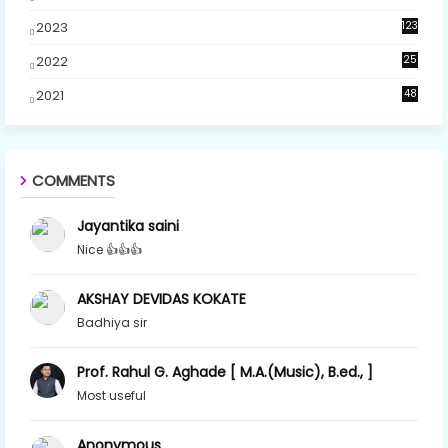
5
2023
123
2022
25
2021
48
COMMENTS
Jayantika saini
Nice 👍👍👍
AKSHAY DEVIDAS KOKATE
Badhiya sir
Prof. Rahul G. Aghade [ M.A.(Music), B.ed., ]
Most useful
Anonymous