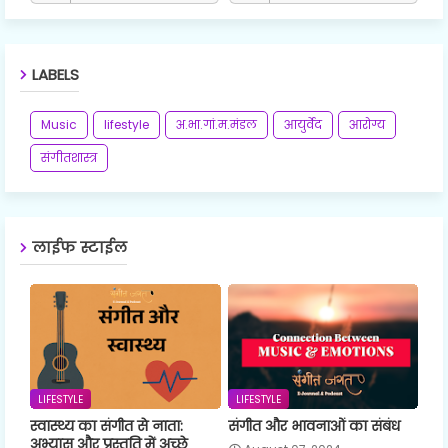
LABELS
Music
lifestyle
अ.भा.गां.म.मंडल
आयुर्वेद
आरोग्य
संगीतशास्त्र
लाईफ स्टाईल
LIFESTYLE
LIFESTYLE
स्वास्थ्य का संगीत से नाता:
संगीत और भावनाओं का संबंध
अभ्यास और प्रस्तुति में अच्छे