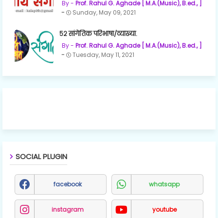
Prof. Rahul G. Aghade [ M.A.(Music), B.ed., ]
Sunday, May 09, 2021
५२ सांगेतिक परिभाषा/व्याख्या.
Prof. Rahul G. Aghade [ M.A.(Music), B.ed., ]
Tuesday, May 11, 2021
SOCIAL PLUGIN
facebook
whatsapp
instagram
youtube