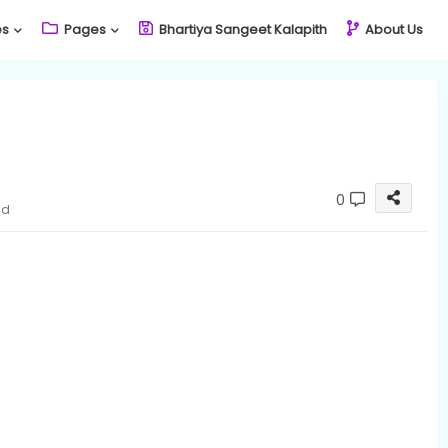
es
Pages
Bhartiya Sangeet Kalapith
About Us
0
ad