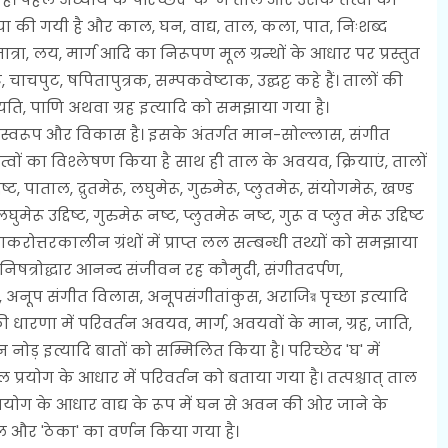
्या की गयी है और काल, घन, वाद्य, ताल, कला, पात, निःशब्द
, मात्रा, लय, मार्ग आदि का निरूपण मूल ग्रन्थों के आधार पर प्रस्तुत
, चाचपुट, षपितापुत्रक, सम्पकवेष्टाक, उ‌द्घट्ट कहे हैं। तालों की
ति, पाणि अथवा ग्रह इत्यादि को समझाया गया है।
 का स्वरूप और विकास है। इसके अंतर्गत मान-सोल्लास, संगीत
्वों का विश्लेषण किया है साथ ही ताल के अवयव, क्रियाएं, तालों
ष्ट, पाताल, द्रुतमेरू, लघुमेरू, गुरुमेरू, प्लुतमेरू, संयोगमेरू, खण्ड
, लघुमेरू उद्दिष्ट, गुरुमेरू नष्ट, प्लुतमेरू नष्ट, गुरू व प्लुत मेरू उद्दिष्ट
त्नाकरोत्तरकालीन ग्रंथों में प्राप्त लल सम्बन्धी तथ्यों को समझाया
निषत्रोद्धार आनन्द संजीवन रह कौमुदी, संगीतदर्पण,
 अनूप संगीत विलास, अनूपसंगीतांकुस, अराजिর पृच्छा इत्यादि
ल की धारणा में परिवर्तन अवयव, मार्ग, अवयवों के मान, ग्रह, जाति,
 नोड़ इत्यादि बातों को सम्मिलित किया है। परिच्छेद 'घ' में
ाल प्रयोग के आधार में परिवर्तन को बताया गया है। तत्पश्चात् ताल
योग के आधार वाद्य के रूप में घन से अवन की ओर जाने के
 और 'ठेका' का वर्णन किया गया है।