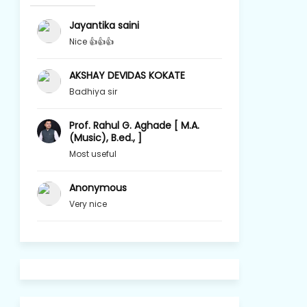
Jayantika saini
Nice 👍👍👍
AKSHAY DEVIDAS KOKATE
Badhiya sir
Prof. Rahul G. Aghade [ M.A.
(Music), B.ed., ]
Most useful
Anonymous
Very nice