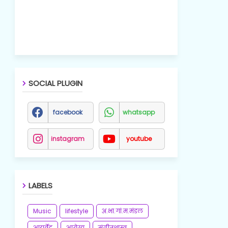
SOCIAL PLUGIN
facebook
whatsapp
instagram
youtube
LABELS
Music
lifestyle
अ.भा.गां.म.मंडल
आयुर्वेद
आरोग्य
संगीतशास्त्र