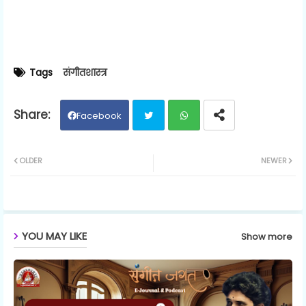
Tags
संगीतशास्त्र
Facebook
Twit
Wh
OLDER
NEWER
ter
ats
ap
YOU MAY LIKE
Show more
p