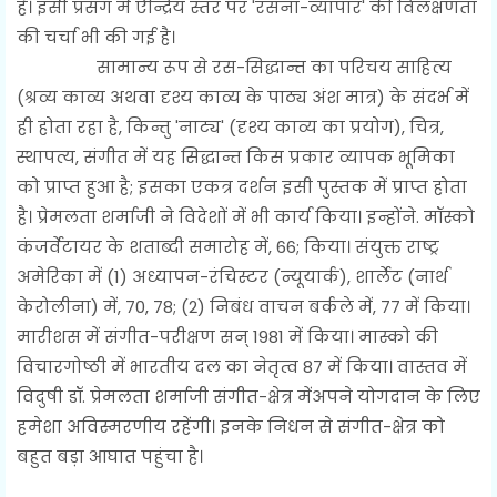
है। इसी प्रसंग में ऐन्द्रिय स्तर पर 'रसना-व्यापार' की विलक्षणता
की चर्चा भी की गई है।
सामान्य रूप से रस-सिद्धान्त का परिचय साहित्य
(श्रव्य काव्य अथवा दृश्य काव्य के पाठ्य अंश मात्र) के संदर्भ में
ही होता रहा है, किन्तु 'नाट्य' (दृश्य काव्य का प्रयोग), चित्र,
स्थापत्य, संगीत में यह सिद्धान्त किस प्रकार व्यापक भूमिका
को प्राप्त हुआ है; इसका एकत्र दर्शन इसी पुस्तक में प्राप्त होता
है। प्रेमलता शर्माजी ने विदेशों में भी कार्य किया। इन्होंने. मॉस्को
कंजर्वेटायर के शताब्दी समारोह में, 66; किया। संयुक्त राष्ट्र
अमेरिका में (1) अध्यापन-रंचिस्टर (न्यूयार्क), शार्लेट (नार्थ
केरोलीना) में, 70, 78; (2) निबंध वाचन बर्कले में, 77 में किया।
मारीशस में संगीत-परीक्षण सन् 1981 में किया। मास्को की
विचारगोष्ठी में भारतीय दल का नेतृत्व 87 में किया। वास्तव में
विदुषी डॉ. प्रेमलता शर्माजी संगीत-क्षेत्र मेंअपने योगदान के लिए
हमेशा अविस्मरणीय रहेंगी। इनके निधन से संगीत-क्षेत्र को
बहुत बड़ा आघात पहुंचा है।