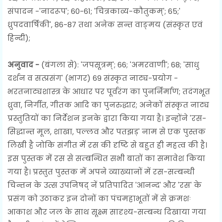
संपादन -'नादरूप'; 60-61; 'चित्रकाव्य-कौतुकम्'; 65;'
ध्रुपदवार्षिकी', 86-87 तथा अनेक सन्त वाङ्मय (संस्कृत एवं
हिन्दी);
अनुवाद -
(बंगला से): 'जपसूत्रम्'; 66; 'अमरवाणी'; 68; 'साधु
दर्शन व सत्प्रसंग' (भागर) 69 संस्कृत नाट्य-प्रयोग -
भरतनाट्यशास्त्र के आधार पर पूर्वरंग का पुनर्निर्माण; तदंगभूत
ध्रुवा, निर्गीत, गीतक आदि का पुनरुद्धार; अनेकों संस्कृत नाट्य
प्रस्तुतियों का निर्देशन इनके द्वारा किया गया है। इन्होंने 'रस-
सिद्धान्त मूल, शाखा, पल्लव और पतझड़' नाम से एक पुस्तक
लिखी है जोकि संगीत में रस की दृष्टि से बहुत ही महत्व की है।
इस पुस्तक में रस से सम्बन्धित सभी बातों का समावेश किया
गया है। प्रस्तुत पुस्तक में अपने व्याख्यानों में रस-सम्बन्धी
चिन्तन के उत्स उपनिषद् नें प्रतिपादित 'आनन्द' और 'रस' के
प्रसंग को उठाकर इन दोनों का पंचमहाभूतों में से क्रमशः
आकाश और जल के साथ सूक्ष्म सादृश्य-सम्बन्ध दिखाया गया