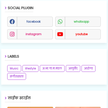
SOCIAL PLUGIN
facebook
whatsapp
instagram
youtube
LABELS
Music
lifestyle
अ.भा.गां.म.मंडल
आयुर्वेद
आरोग्य
संगीतशास्त्र
लाईफ स्टाईल