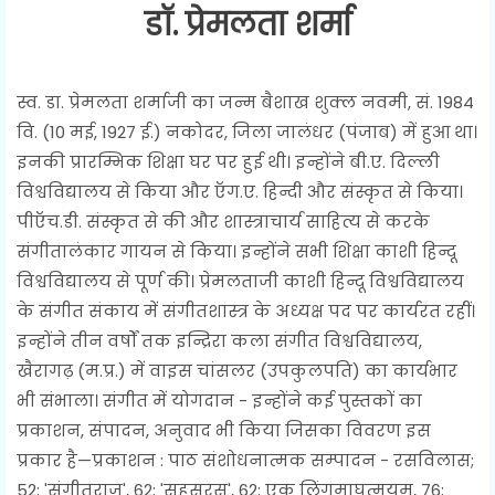
डॉ. प्रेमलता शर्मा
स्व. डा. प्रेमलता शर्माजी का जन्म बैशाख शुक्ल नवमी, सं. 1984
वि. (10 मई, 1927 ई.) नकोदर, जिला जालंधर (पंजाब) में हुआ था।
इनकी प्रारम्भिक शिक्षा घर पर हुई थी। इन्होंने बी.ए. दिल्ली
विश्वविद्यालय से किया और ऍग.ए. हिन्दी और संस्कृत से किया।
पीऍच.डी. संस्कृत से की और शास्त्राचार्य साहित्य से करके
संगीतालंकार गायन से किया। इन्होंने सभी शिक्षा काशी हिन्दू
विश्वविद्यालय से पूर्ण की। प्रेमलताजी काशी हिन्दू विश्वविद्यालय
के संगीत संकाय में संगीतशास्त्र के अध्यक्ष पद पर कार्यरत रहीं।
इन्होंने तीन वर्षों तक इन्द्रिरा कला संगीत विश्वविद्यालय,
खैरागढ़ (म.प्र.) में वाइस चांसलर (उपकुलपति) का कार्यभार
भी संभाला। संगीत में योगदान - इन्होंने कई पुस्तकों का
प्रकाशन, संपादन, अनुवाद भी किया जिसका विवरण इस
प्रकार है—प्रकाशन : पाठ संशोधनात्मक सम्पादन - रसविलास;
52; 'संगीतराज', 62; 'सहसरस', 62; एक लिंगमाघत्मयम्, 76;