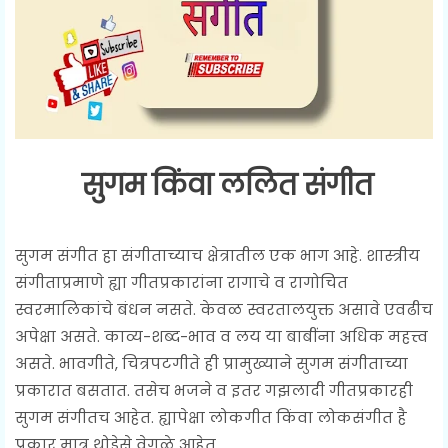
सुगम किंवा ललित संगीत
सुगम संगीत हा संगीताच्याच क्षेत्रातील एक भाग आहे. शास्त्रीय
संगीताप्रमाणे ह्या गीतप्रकारांना रागाचे व रागोचित
स्वरमालिकांचे बंधन नसते. केवळ स्वरतालयुक्त असावे एवढीच
अपेक्षा असते. काव्य-शब्द-भाव व लय या बाबींना अधिक महत्त्व
असते. भावगीते, चित्रपटगीते ही प्रामुख्याने सुगम संगीताच्या
प्रकारात बसतात. तसेच भजने व इतर गझलादी गीतप्रकारही
सुगम संगीतच आहेत. ह्यापेक्षा लोकगीत किंवा लोकसंगीत है
प्रकार मात्र थोडेसे वेगळे आहेत.