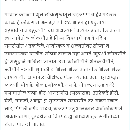
प्राचीन काळापासून लोकमुखातून सहजपणे बाहेर पडलेले
काव्य हे लोकगीत असे म्हणणे इष्ट. भारत हा बहुभाषी,
बहुप्रांतीय व बहुवर्णीय देश असल्याने प्रत्येक प्रांतातील व त्या
त्या भाषेतील लोकगीत हे भिन्न विषयांचे पण दैनंदिन
जनरीतीत अडकलेले, भावोत्कट व शक्यतोवर सोप्या व
एकसारख्या चालीत, सोप्या तालात बद्ध असते. खूपशी लोकगीते
ही समूहाने गायिली जातात. उदा. कोळीगीते, शेतकरीगीते,
स्त्रीगीते - ओवी, भूपाली इ. भिन्न भिन्न प्रांतातील भिन्न भिन्न
भाषीय गीते आपापली वैशिष्ट्ये घेऊन येतात. उदा. महाराष्ट्रात
लावणी, पोवाडे, ओव्या, गौळणी, भजने, गोंधळ, भारूड वगैरे.
पंजाबातील टप्पा, हीर, भांगडागीत (नृत्यासह), उत्तरेकडे होरी,
चैती, सावनी, आल्हा, इ. गुजरातेत गरबागीत तर राजस्थानात
मांड, पिपली वगैरे. दादरा, कजरीपरंतु आजकाल सर्व लोकगीते
आकाशवाणी, दूरदर्शन व चित्रपट ह्या माध्यमांतून संगीताच्या
क्षेत्रात घातली जातात.