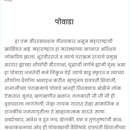
पोवाडा
हा एक वीररसप्रधान गीतप्रकार असून महाराष्ट्राची
खासियत आहे. महाराष्ट्रात हा मराठ्यांच्या काळात अतिशय
लोकप्रिय झाला. शूरवीरराजे व त्यांचे पराक्रम राजांचे प्रमुख
सरदार ह्यांच्या शौर्याची वीरगाथा, युद्धाची वर्णने ह्यांनी युक्त असा
हा पोवाडा जनतेची मने जिंकून घेई. त्यांचे बाहू स्फुरत व त्यांच्या
शौर्याला धैर्याला आवाहन करीत. म्हणूनच छत्रपती शिवाजी,
तानाजीच्या पराक्रमाचे पोवाडे आजही तितक्याच ओढीने लोक
ऐकतात. बुलंद, खणखणीत आवाज, ललकारी जी जी जी ही
धृवपदाला लागलेली, जेव्हा गायक गातात तेव्हा सामाजिक व
राजकीय जनजागृतीला ते आव्हानात्मक वाटते. स्पष्ट
शब्दोच्चार, आवेश व द्रुत लय, ढोलकी, डफ व तुणतुण्याची साथ,
कथाकथनाचा ओघ ही पोवाड्याची वैशिष्ट्ये. छत्रपती शिवाजीच्या