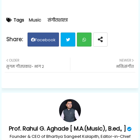
Tags
Music
संगीतशास्त्र
Facebook
Twit
Wh
OLDER
NEWER
सुगम गीतप्रकार- भाग २
भक्तिसंगीत
ter
ats
ap
p
Prof. Rahul G. Aghade [ M.A.(Music), B.ed., ]
Founder & CEO of Bhartiya Sangeet Kalapith, Editor-in-Chief