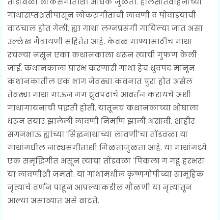
तोंडावळा लोकसंगीताशी अधिक जुळतो. हालसातवाहनाच्या
गाथासप्तशतीपासून लोकसंगीताची लावणी व पोवाडयाची
वाटचाल होत गेली. ह्या गाथा लग्नप्रसंगी गायिल्या जात असा
उल्लेख मैत्रायणी संहितेत आहे. केवळ गाण्यासाठीच गाथा
रचल्या नसून एका कथानकाला धरून त्याची गुंफण केली
जाई. कथानकाला प्रारंभ करणारी गाथा हेच ध्रुवपद मानून
कथानकातील एक भाग जेवढ्या कवनात पुरा होत असेल
तेवढ्या गाथा गाऊन मग ध्रुवपदाचे आवर्तन करायचे अशी
गाथागायनाची पद्धती होती. यातूनच कथानकाच्या ओघाला
धरून तयार झालेली लावणी निर्माण झाली असावी. शाहीर
सगनभाऊ ह्यांच्या 'सिद्धनाथाच्या लावणी'चा तोंडवळा या
गाथांमधील नाट्यसंगीताशी मिळताजुळता आहे. या गाथांमध्ये
एक समृद्धिगीत असून त्याचा तोंडवळा 'पिकला ग गहू हरभरा'
या लावणीशी जमतो. या गाथांमधील कृष्णगोपीच्या सामूहिक
नृत्याचे वर्णन पाहून आपल्याकडील गौळणी या नृत्यातून
आल्या असाव्यात असे वाटते.