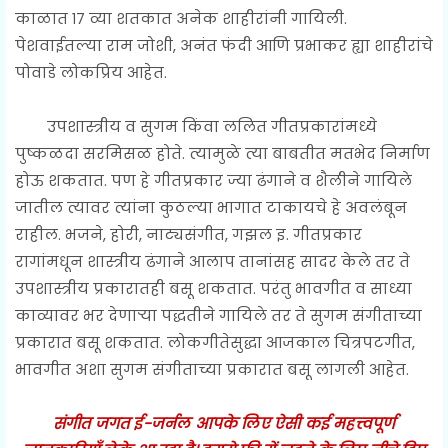
काळात १७ व्या शतकात अनेक शाहीरांनी गायिली.
पेशवाईतल्या राम जोशी, अनंत फंदी आणि प्रभाकर ह्या शाहीरांचे
पोवाडे लोकप्रिय आहेत.
उपशास्त्रीय व सुगम किंवा ललित गीतप्रकारांमध्ये
पुष्कळदा सरमिसळ होते. त्यामुळे त्या बाबतीत मतभेद निर्माण
होऊ शकतात. पण हे गीतप्रकार ज्या ढंगाने व शैलीने गायिले
जातील त्यावर त्यांना कुठल्या भागात टाकायचे हे अवलंबून
राहील. भजने, होरी, नाट्यसंगीत, गझल इ. गीतप्रकार
रागांमधून शास्त्रीय ढंगाने आलाप तानांसह सादर केले तर ते
उपशास्त्रीय प्रकारातही बसू शकतात. परंतु भावगीत व साध्या
काव्यावर भर देणाऱ्या पद्धतीने गायिले तर ते सुगम संगीताच्या
प्रकारात बसू शकतात. लोकगीतेसुद्धा आजकाल चित्रपटगीत,
भावगीत अशा सुगम संगीताच्या प्रकारात बसू लागली आहेत.
संगीत जगत ई-जर्नल आपके लिए ऐसी कई महत्त्वपूर्ण