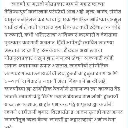
लावणी हा मराठी गीतप्रकार म्हणजे महाराष्ट्राच्या
वैशिष्ट्यपूर्ण कलात्मक परंपरेची शान आहे. नृत्य, नाट्य, संगीत
यातून मनोरंजन करण्याचा हा एक शृंगारिक आविष्कार असून
यातील गीते कधी चंचल व शृंगारिक तर कधी श्लेषात्मक कोडे
घालणारी, कधी भक्तिरसाचा आविष्कार करणारी व वेदांताचा
पुरस्कार करणारी असतात. हिंदी भाषेतही क्वचित लावण्या
असतात. लावणी हा ठसकेबाज, डौलदार अशा ढंगाचा
गीतनृत्यप्रकार असून ह्यात मनाला खेचून टाकणारी कोडी
सवाल-जबाबाच्या रूपात असतात. लावणीची सांगीतिक
जडणघडण ख्यालगायकीची लय, ठुमरीचा हळुवारपणा आणि
टप्प्याची दाणेदार तानबाजी अशा मिश्रणाने झाली आहे.
लावणीच्या ह्या सांगीतिक ठेवणीने समाजाला त्या काळात वेड
लावले. लावणीचे हे विशेष लक्षात घेऊनच राम जोशी, होनाजी
बाळा, सगनभाऊ, शाहीर प्रभाकर, पठ्ठे बापूराव ह्या कवींनी
म्हणजे शाहीरांनी शृंगार, विरहार्तता इ. भावनांतून होणारा आनंद
लावणीतून व्यक्त केला. लावणी हा महाराष्ट्राचा अमोल ठेवा
आहे.