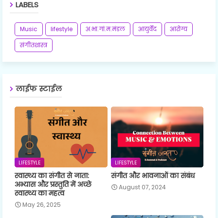
LABELS
Music
lifestyle
अ.भा.गां.म.मंडल
आयुर्वेद
आरोग्य
संगीतशास्त्र
लाईफ स्टाईल
LIFESTYLE
LIFESTYLE
स्वास्थ्य का संगीत से नाता:
संगीत और भावनाओं का संबंध
अभ्यास और प्रस्तुति में अच्छे
August 07, 2024
स्वास्थ्य का महत्व
May 26, 2025