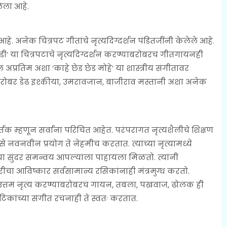
ेला आहे.
हे. अनेक चित्रपट गीतांचे नृत्यदिग्दर्शन पंडितजींनी केलेले आहे.
डी’ या चित्रपटाचे नृत्यदिग्दर्शन करण्याबरोबरच गीतगायनही
अप्रतिम अशा ‘काहे छेड छेड मोहे’ या शास्त्रीय संगीतावर
ाचबरोबर डेढ इश्कीया, उमरावजान, बाजीराव मस्तानी अशा अनेक
र्तक म्हणून सर्वांना परिचित आहेत. परंपरागत नृत्यशैलीचे शिक्षण
े नवनवीन प्रयोग ते नेहमीच करतात. त्यांच्या नृत्यामध्ये
तेचा सुंदर समन्वय आपल्याला पाहायला मिळतो. त्यांनी
चा आविष्कार सर्वसामान्य रसिकांनाही मंत्रमुग्ध करतो.
. उत्तम नृत्य करण्याबरोबरच गायन, तबला, पखवाज, ढोलक ही
ाटिकांच्या संगीत रचनाही ते स्वतः करतात.