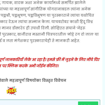
 गुरू, गायक, वादक अशा अनेक कार्यांमध्ये समर्पित झालेले
ांच्या या महत्त्वपूर्ण सांगीतिक योगदानाबद्दल त्यांना अनेक
्मश्री, पद्मभूषण, पद्मविभूषण या पुरस्काराने त्यांचा यथोचित
्कार देऊन त्यांचा सन्मान केला. याचबरोबर काशी हिंदू विश्व
ा मानद डॉक्टरेट ही उपाधी दिली. सोव्हिएत संघाने ‘नेहरू
रस्कार, बाजीराव मस्तानी चित्रपटातील ‘मोहे रंग दो लाल’ या
ार्ड व लता मंगेशकर पुरस्काराचेही ते मानकरी आहेत.
 जानकारियाँ लेके आ रहा है। हमसे फ्री में जुड़ने के लिए नीचे दिए
 पर क्लिक करके अभी जॉईन कीजिए।
ेवाले महत्वपूर्ण विषयोंका विस्तृत विवेचन