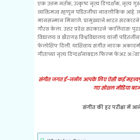
एक उत्तम नर्तक, उत्कृष्ट नृत्य दिग्दर्शक, नृत्य
व्यक्तिमत्व म्हणून पंडितजींचा नावलौकिक आहे. त्य
मानसन्मान मिळाले. प्रामुख्याने भारत सरकारने पद
गौरव केला. उत्तर प्रदेश सरकारने ‘कालिदास’ पुरस
विद्यालय व खैरागढ विश्वविद्यालय यांनी पंडितजींन
फेलोशिप’ दिली. याशिवाय संगीत नाटक अकादमी पु
गीताच्या नृत्य दिग्दर्शनाबद्दल फिल्म फेअर अॅव
संगीत जगत ई-जर्नल आपके लिए ऐसी कई महत्त्वपूर्ण
गए सोशल मीडिया बटन
संगीत की हर परीक्षा में आन