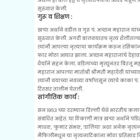
अर्थाने हा बाल हट्ट व नृत्यविषयीची आवड पाहून 
सुरुवात केली.
गुरू व शिक्षण :
खऱ्या अर्थाने वडील व गुरू पं. अच्छन महाराज या
सुरुवात केली. अगदी बालवयातच नृत्य शैलीतल्या 
त्यांनी आपल्या नृत्याचा कार्यक्रम करून रसिकांना 
फार मोठा आघात झाला. अच्छन महाराजांचे देहाव
धैर्याने सहन केला. वडिलांच्या मृत्यूनंतर बिरज
महाराज आपल्या मातोश्री श्रीमती महादेवी यांच्
त्यांनी वयाच्या नवव्या वर्षापासून त्यांचे काक
रितसर तालीम घेतली.
सांगीतिक कार्य :
सन १९५३ च्या दरम्यान दिल्ली येथे भारतीय कलाकेंद
संबंधित आहेत. या ठिकाणी मात्र खऱ्या अर्थाने प
माधव’, ‘कुमार संभव’, ‘डालिया’ अशा अनेक नृत्यन
मैफिलींमधून या नृत्यनाटिकांना मोठा प्रतिसाद 