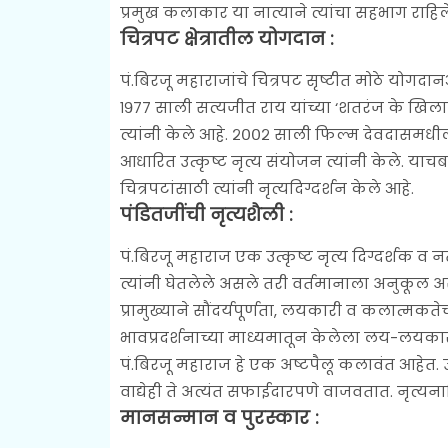
प्रमुख कलाकार या नात्याने त्यांचा सहभाग राहिल
चित्रपट क्षेत्रातील योगदान :
पं.बिरजू महाराजांचे चित्रपट सृष्टीत मोठे योगदानआ
१९७७ साली सत्यजीत राय यांच्या ‘शतरंज के खिला
त्यांनी केले आहे. २००२ साली फिल्म देवदासमधील 
आधारित उत्कृष्ट नृत्य संयोजन त्यांनी केले. य
चित्रपटांसाठी त्यांनी नृत्यदिग्दर्शन केले आहे.
पंडितजींची नृत्यशैली :
पं.बिरजू महाराज एक उत्कृष्ट नृत्य दिग्दर्शक व न
त्यांनी घेतलेले असले तरी वर्तमानाला अनुकूल अस
प्रामुख्याने सौंदर्यपूर्णता, लयकारी व कलात्मक
भावप्रदर्शनाच्या माध्यमातून केलेला लय-लयकारी
पं.बिरजू महाराज हे एक अष्टपैलू कलावंत आहेत
वाद्येही ते अत्यंत सफाईदारपणे वाजवतात. नृत्यन
मानसन्मान व पुरस्कार :