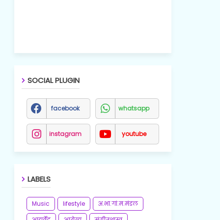
SOCIAL PLUGIN
facebook
whatsapp
instagram
youtube
LABELS
Music
lifestyle
अ.भा.गां.म.मंडल
आयुर्वेद
आरोग्य
संगीतशास्त्र