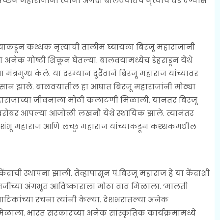
अच्छन महाराजांनी त्यांना अगदी बालवयातच नृत्याचे धडे देण्यास
ंच्याकडून कथ्थक नृत्याची तालीम घ्यायला बिरजू महाराजांनी
अनेक गोष्टी शिकून घेतल्या. बालवयामध्येच डेहराडून येथे
मंत्रमुग्ध केले. या दरम्यान दुर्दैवाने बिरजू महाराज यांच्यावर
सान झाले. बालवयातील हा आघात बिरजू महाराजांनी मोठ्या
ू महाराजांच्या जीवनाला मोठी कलाटणी मिळाली. यानंतर बिरजू
याबरोबर आपल्या आजोळी लखनौ येथे स्थायिक झाले. त्यानंतर
ा पं. शंभू महाराज आणि लच्छु महाराज यांच्याकडून कथ्थकमधील
्राची स्थापना झाली. तेव्हापासून पं.बिरजू महाराज हे या केंद्राशी
ंडितजींच्या अंगभूत आविष्काराला मोठा वाव मिळाला. ‘मालती
ाटिकांच्या रचना त्यांनी केल्या. देशभरातल्या अनेक
मिळाला. भारत सरकारच्या अनेक सांस्कृतिक कार्यक्रमांमध्ये