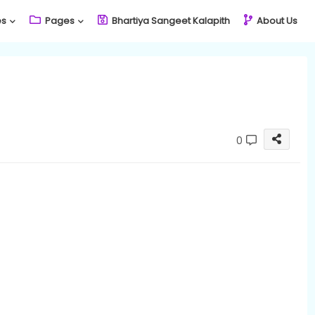
es
Pages
Bhartiya Sangeet Kalapith
About Us
0