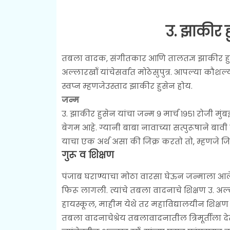
उ. झाकीर ह
तबला वादक, संगीतकार आणि तालतज्ञ झाकीर हुसेन 
अल्लारखॉं यांचेसर्वात मोठेसुपुत्र. आपल्या कौशल
स्वप्न म्हणजेउस्ताद झाकीर हुसेन होय.
जन्म
उ. झाकीर हुसेन यांचा जन्म ९ मार्च १९५१ रोजी मुं
बेगम आहे. ग्यानी बाबा नावाच्या सत्पुरूषाने बा
याचा एक अर्थ असा की जिक्र करतो तो, म्हणजे जि
गुरू व शिक्षण
पंजाब घराण्याचा मोठा वारसा घेऊन जन्माला आल
फिरू लागली. त्यांचे तबला वादनाचे शिक्षण उ. अल्ल
हायस्कूल, माहीम येथे तर महाविद्यालयीन शिक्षण 
तबला वादनाचेश्रेय तबलावादनातील त्रिमूर्तीला देत