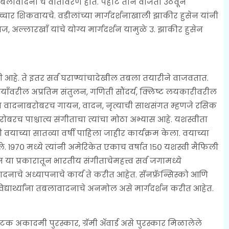
त तबलावादना चे वातावरण होते. पहाटे तीन वाजता उठवून
चार शिकवायचे. वडीलांच्या मार्गदर्शनाखाली झाकीर हुसेन यांनी
ाज, अल्लारखाँ यांचे योग्य मार्गदर्शन यामुळे उ. झाकीर हुसेन
ी आहे. ते इतर सर्व घराण्यांचादेखील तबला तयारीने वाजवतात.
ायाँवरील अप्रतिम संतुलन, गणिती सौंदर्य, क्लिष्ट लयकारीवरील
वतंत्र वादनाबरोबरच गायन, वादन, नृत्याची साथसंगत म्हणजे रसिक
रोबरच पाश्चात्य संगीताचा त्यांचा मोठा अभ्यास आहे. यशस्वीता
ी वयाच्या सातव्या वर्षी पाहिला जाहीर कार्यक्रम केला. वयाच्या
े. १९७० मध्ये त्यांनी अमेरिकेत एकाच वर्षात १५० यशस्वी मैफिली
या प्रकारातून भारतीय संगीताचेमहत्त्व सर्व जगामध्ये
ादनाचे अध्यापनाचे कार्य ते करीत आहेत. सॅनफ्रॅन्सिस्को आणि
द्यार्थ्यांना तबलावादनाचे अनमोल असे मार्गदर्शन करीत आहेत.
नाटक अकादमी पुरस्कार, ग्रॅमी ॲवार्ड असे पुरस्कार मिळालेले