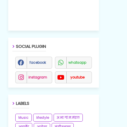
SOCIAL PLUGIN
facebook
whatsapp
instagram
youtube
LABELS
Music
lifestyle
अ.भा.गां.म.मंडल
आयुर्वेद
आरोग्य
संगीतशास्त्र