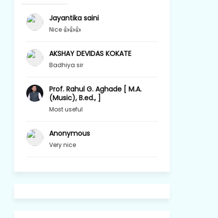
Jayantika saini
Nice 👍👍👍
AKSHAY DEVIDAS KOKATE
Badhiya sir
Prof. Rahul G. Aghade [ M.A.
(Music), B.ed., ]
Most useful
Anonymous
Very nice