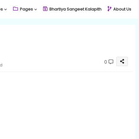
es
Pages
Bhartiya Sangeet Kalapith
About Us
0
ad