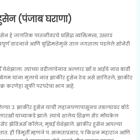
ुसेन (पंजाब घराणा)
हे जागतिक पातळीवरचे प्रसिद्ध व्यक्तिमत्त्व, उस्ताद
्यपूर्ण वादनाने आणि बुद्धिमत्तेमुळे ताल जगताला पडलेले सोनेरी
बई येथेझाला. त्यांच्या वडीलांचेनाव अल्लार खॉं व आईचे नाव बावी
वी बेगम यांना मुलाचे नाव झाकीर हुसेन ठेव असे सांगितले, झाकीर
क्र करणेहा सूफी परंपरेचा भाग आहे.
ेल्या उ. झाकीर हुसेन यांची लहानपणापासूनच तबल्यावर बोटे
ारखॉं यांच्याकडे झाले. त्यांचे शालेय शिक्षण सेंट मॉयकेल
सेंट झेविअर्स कॉलेज, मुंबई येथेझाले. झाकीर हुसेन आपल्या
ात. ही त्रिमूर्ती म्हणजे पं. सामताप्रसाद, पं किशन महाराज आणि