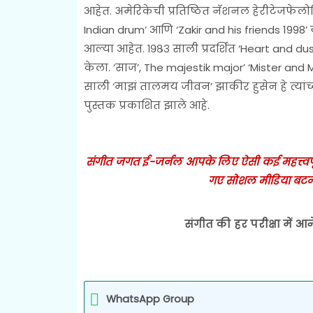
आहेत. अमेरिकेची प्रतिष्ठित नॅशनल हेरीटेजफेलो
Indian drum’ आणि ‘Zakir and his friends 1998
आल्या आहेत. १९८३ साली प्रदर्शित ‘Heart and dust’
केला. ‘साज’, The majestik major’ ‘Mister and Mr
साली ‘माझं तालमय जीवन’ झाकीर हुसेन हे त्यां
पुस्तक प्रकाशित झाले आहे.
संगीत जगत ई-जर्नल आपके लिए ऐसी कई महत्त्वपूर्ण
गए सोशल मीडिया बटन
संगीत की हर परीक्षा में आन
WhatsApp Group