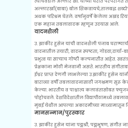
त्यांचेवडील अल्लार खॉं. यांच्या घरात परंपराग
अल्लारखाँ(बाबा) बोल शिकवायचे,तालबद्ध शब्दोच्
अथक परिश्रम घेतले. वर्षानुवर्षे केलेला अखंड रिय
एक महान तबलावादक म्हणून उदयास आले.
वादनशैली
उ. झाकीर हुसेन यांची वादनशैली पंजाब घराण्याच
वादनातील तयारी, वादन स्पष्टता, गोडवा,दायाँ-ब
प्रभुत्व या साऱ्याच गोष्टी कल्पनातीत आहेत. स्
प्रेक्षकांना मोठी मेजवानी असते. भारतीय संगीताब
ईश्वर प्राप्त देणगी लाभलेल्या उ.झाकीर हुसेन यांन
बाराव्या वर्षी तबलावादनासाठी जगभ्रमण सुरू केल
केल्या. भारतीय व पाश्चात्य कलावंतासोबत फ्युजन 
पोहोचवले. देशविदेशातील विद्यापीठांमध्ये तबलाव
मुंबई येथील आपल्या अकादमीच्या माध्यामातून वि
मानसन्मान/पुरस्कार
उ. झाकीर हुसेन यांना पद्मश्री, पद्मभूषण, संगीत 