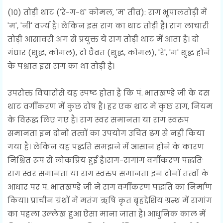
(10) तोड़ी थाट ('रे-ग-ध' कोमल, 'म' तीव्र): राग भूपालतोड़ी में
'म', 'नी' वर्ज्य है। लेकिन इस राग का थाट तोड़ी है। राग लाचारी
तोड़ी आसावरी अंग से प्रयुक्त ये राग तोड़ी थाट में आता है। दो
गंधार (शुद्ध, कोमल), दो धैवत (शुद्ध, कोमल), 'रे', 'म' शुद्ध होने
के पश्चात इस राग का था तोड़ी है।
उपरोक्त विचारोंसे यह स्पष्ट होता है कि पं. भातखण्डे जी के दस
थाट वर्गीकरण में कुछ दोष है। हर एक थाट में कुछ राग, नियम
के विरूद्ध लिए गए है। राग स्वर समानता या राग स्वरुप
समानता इन दोनों तत्वों का उपयोग उचित ढंग से नहीं किया
गया है। लेकिन यह पद्धति समझने में आसान होने के कारण
निश्चित रूप से लोकप्रिय हुई है।राग-रागांग वर्गीकरण पद्धतिः
राग स्वर समानता या राग स्वरुप समानता इन दोनों तत्वों के
आधार पर पं. भातखण्डे जी ने राग वर्गीकरण पद्धति का निर्माण
किया। प्राचीन ग्रंथों में मतंग ऋषि कृत बृहद्देशिय ग्रन्थ में रागांग
का पहला उल्लेख हुआ ऐसा माना जाता है। आधुनिक काल में