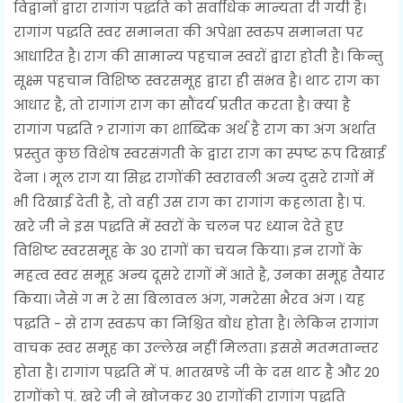
विद्वानों द्वारा रागांग पद्धति को सर्वाधिक मान्यता दी गयी है।
रागांग पद्धति स्वर समानता की अपेक्षा स्वरुप समानता पर
आधारित है। राग की सामान्य पहचान स्वरों द्वारा होती है। किन्तु
सूक्ष्म पहचान विशिष्ठ स्वरसमूह द्वारा ही संभव है। थाट राग का
आधार है, तो रागांग राग का सौंदर्य प्रतीत करता है। क्या है
रागांग पद्धति ? रागांग का शाब्दिक अर्थ है राग का अंग अर्थात
प्रस्तुत कुछ विशेष स्वरसंगती के द्वारा राग का स्पष्ट रूप दिखाई
देना । मूल राग या सिद्ध रागोंकी स्वरावली अन्य दुसरे रागों में
भी दिखाई देती है, तो वही उस राग का रागांग कहलाता है। पं.
खरे जी ने इस पद्धति में स्वरों के चलन पर ध्यान देते हुए
विशिष्ट स्वरसमूह के 30 रागों का चयन किया। इन रागों के
महत्व स्वर समूह अन्य दूसरे रागों में आते है, उनका समूह तैयार
किया। जैसे ग म रे सा बिलावल अंग, गमरेसा भैरव अंग । यह
पद्धति - से राग स्वरुप का निश्चित बोध होता है। लेकिन रागांग
वाचक स्वर समूह का उल्लेख नहीं मिलता। इससे मतमतान्तर
होता है। रागांग पद्धति में पं. भातखण्डे जी के दस थाट है और 20
रागोंको पं. खरे जी ने खोजकर 30 रागोंकी रागांग पद्धति