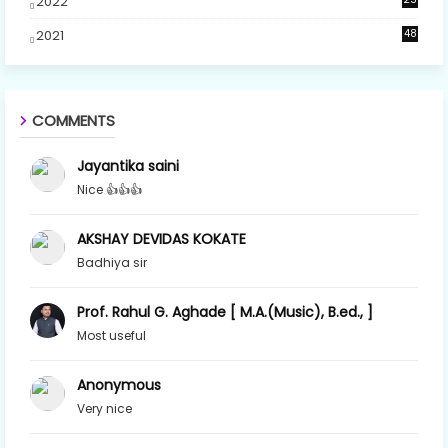
2022
2021
48
COMMENTS
Jayantika saini
Nice 👍👍👍
AKSHAY DEVIDAS KOKATE
Badhiya sir
Prof. Rahul G. Aghade [ M.A.(Music), B.ed., ]
Most useful
Anonymous
Very nice