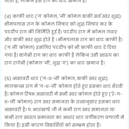
जाता है, लेकिन इस राग का थाट खमाज है।
(4) काफी थाट ('ग' कोमल, 'नी' कोमल बाकी सर्व स्वर शुद्ध):
भीमपलास राग के कोमल निषाद को शुद्ध निषाद कर के
पटदीप राग की निर्मिति हुई है। पटदीप राग में कोमल गंधार
और बाकी स्वर शुद्ध होते है । भीमपलास राग कां थाट काफी है।
('ग नी' कोमल) इसलिए पटदीप को भी काफी थाट दे दिया
गया है। बागेश्री राग का थाट काफी है लेकिन उसी स्वरुप का
राग रागेश्री (कोमल 'नी', शुद्ध 'ग') का थाट खमाज है।
(5) आसावरी थाट ('ग-ध-नी' कोमल, बाकी स्वर शुद्ध):
मालकन्स राग में 'ग-ध-नी' कोमल होते हुए इसका थाट भैरवी
है। कोमल रिषभ आसावरी में सभी स्वर कोमल होते हुए ('रे-ग-
ध-नी' कोमल) राग स्वर समानता के तत्वानुसार इसका थाट
आसावरी है। पं. भातखण्डे जी ने कभी राग स्वर समानता या
कभी राग स्वरुप समानता का आधार थाट वर्गीकरण प्रणाली में
किया है। इसी कारण विद्यार्थियों को सम्भ्रम होता है।