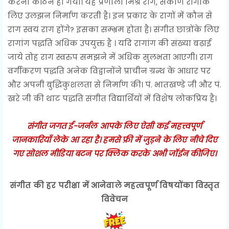
करना कठिन हो गया। यह प्रणाली मिश्र राग, संकीर्ण रागोंके
लिए उलझन निर्माण करती है। इन प्रकार के रागों में कौन से
राग स्वयं राग होंगे? इसका सम्भ्रम होता है। संगीत छात्रोंके लिए
रागांग पद्धति अधिक उपयुक्त है । यदि रागांग की संख्या बढ़ाई
जाये तोह राग स्वरुप समझने में अधिक सुलभता आएगी। राग
वर्गीकरण पद्धति अनेक विद्वानोंने प्राचीन ग्रन्थ के आधार पर
और अपनी बुद्धिकुशलता से निर्माण की। पं. भातखण्डे जी और पं.
खरे जी की थाट पद्धति संगीत विद्यार्थियों में विशेष लोकप्रिय है।
संगीत जगत ई-जर्नल आपके लिए ऐसी कई महत्त्वपूर्ण
जानकारियाँ लेके आ रहा है। हमसे फ्री में जुड़ने के लिए नीचे दिए
गए सोशल मीडिया बटन पर क्लिक करके अभी जॉईन कीजिए।
संगीत की हर परीक्षा में आनेवाले महत्वपूर्ण विषयोंका विस्तृत
विवेचन