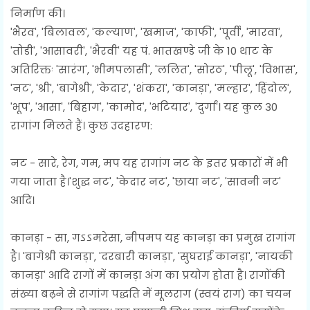
निर्माण की।
'भैरव', 'बिलावल', 'कल्याण', 'खमाज', 'काफी', 'पूर्वी', 'मारवा',
'तोडी', 'आसावरी', 'भैरवी' यह पं. भातखण्डे जी के 10 थाट के
अतिरिक्तः 'सारंग', 'भीमपलासी', 'ललित', 'सोरठ', 'पीलू', 'विभास',
'नट', 'श्री', 'बागेश्री', 'केदार', 'शंकरा', 'कानड़ा', 'मल्हार', 'हिंदोल',
'भूप', 'आसा', 'बिहाग', 'कामोद', 'भटियार', 'दुर्गा'। यह कुल 30
रागांग मिलते हैं। कुछ उदहारण:
नट - सारे, रेग, गम, मप यह रागांग नट के इतर प्रकारों में भी
गया जाता है।'शुद्ध नट', 'केदार नट', 'छाया नट', 'सावनी नट'
आदि।
कानड़ा - सा, गऽऽमरेसा, नीपमप यह कानड़ा का प्रमुख रागांग
है। 'बागेश्री कानड़ा', 'दरबारी कानड़ा', 'सुघराई कानड़ा', 'नायकी
कानड़ा' आदि रागों में कानड़ा अंग का प्रयोग होता है। रागोंकी
संख्या बढ़ने से रागांग पद्धति में मूलराग (स्वयं राग) का चयन