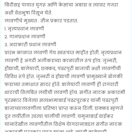
बिंदीसह पायात घुंगरू आणि केसांचा अंबाडा व त्यावर गजरा
अशी वेशभूषा दिसून येते.
लावणीचे मुख्यत : तीन प्रकार पडतात.
१. नृत्यप्रधान लावणी
२. गानप्रधान लावणी
३. अदाकारी प्रधान लावणी
प्रारंभ काळात लावणी गेय स्वरूपात माहीत होती. नृत्यप्रधान
लावणी हे अगदी अलीकडच्या काळातील रूप होय. जुन्नरी,
हौद्याची, बालेघाटी, छक्कड, पंढरपुरी बाजाची अशी लावणीची
विविध रूपे होत. जुन्नरी व हौद्याची लावणी प्रामुख्याने ढोलकी
फडाच्या तमाशात सादर होते. बालेघाटी लावणी ही रागदारी
थाटाची विलंबित लयीची लावणी होय. संगीत नाटक अकादमी
पुरस्कार विजेत्या सत्यभामाबाई पंढरपूरकर यांनी पंढरपुरी
बाजाच्यालावणीला प्रतिष्ठा प्राप्त करून दिली. छक्कड म्हणजे
द्रुत लयीतील उडत्या चालीची लावणी. यमुनाबाई वाईकर
यांनादेखील लावणीतील विशेष येागदानाबद्दल संगीत नाटक