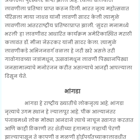
अकादमी पुरस्कार प्राप्त झाला आहे. त्यांनी बालेघाटी
लावणीला प्रतिष्ठा प्राप्त करून दिली. भारत नृत्य महोत्सवात
पॅरिसला माया जाधव यांनी लावणी सादर केली त्यामुळे
लावणीला आंतरराष्ट्रीय प्रतिष्ठाप्राप्त झाली. ‘सुंदरा मनामध्ये
भरली’ हा लावणीवर आधारित कार्यक्रम अमेरिकास्थित मराठी
कलावंत डॉ. मीना नेरूरकर यांनी सादर केला. त्यामुळे
लावणीकडे अभिजनवर्ग वळला हे जरी खरे असले तरी
गावोगावच्या जत्रांमधून, उत्सवांमधून लावणी पिढ्यानपिढ्या
जनसामान्यांचे मनोरंजन करीत असल्याचे आजही आपल्याला
दिसून येते.
भांगडा
भांगडा हे राष्ट्रीय ख्यातीचे लोकनृत्य आहे. भांगडा
नृत्याचे उगम स्थान हे ल्यालपूर आहे. पीक आल्यानंतर
पंजाबमध्ये लोक मोठ्या आनंदाने त्याचे नाचून स्वागत करतात
आणि काही ठिकाणी तर शेतीच्या हंगामात गव्हाची पेरणी
झाल्यापासून ते कापणी व मळणी होईपर्यंतच्याकालावधीत