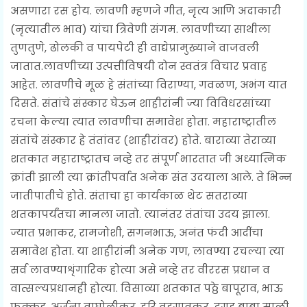
असणारा रस होय. लावणी म्हणजे गीत, नृत्य आणि अदाकारी
(नृत्यातील भाव) यांचा त्रिवेणी संगम. लावणीच्या साथीला
तुणतुणे, ढोलकी व पायपेटी ही वाद्येप्रामुख्याने वाजवली
जातात.लावणीच्या उत्पत्तीविषयी दोन स्वतंत्र विचार प्रवाह
आहेत. लावणीचे मूळ हे संतांच्या विराण्या, गवळण, अभंग यात
दिसते. संतांचे संस्कार घेऊन शाहीरांनी ज्या विविधरसांच्या
रचना केल्या त्यात लावणीचा समावेश होता. महाराष्ट्रातील
संतांचे संस्कार हे तंतांवर (शाहीरांवर) होते. बाराव्या तेराव्या
शतकात महाराष्ट्रातच नव्हे तर संपूर्ण भारतात जी अध्यात्मिक
क्रांती झाली त्या क्रांतीपर्वात अनेक संत उदयाला आले. ते भिन्न
जातीपातीचे होते. संताचा हा कार्यकाळ थेट सतराव्या
शतकापर्यंतचा मानला जातो. त्यानंतर तंतांचा उदय झाला.
ज्यात प्रभाकर, रामजोशी, सगनभाऊ, अनंत फंदी आदींचा
समावेश होता. या शाहीरांनी अनेक गण, लावण्या रचल्या त्या
सर्व लावण्याशृंगारिक होत्या असे नव्हे तर वीररस प्रधान व
वात्सल्यप्रधानही होत्या. विसाव्या शतकात पठ्ठे बापूराव, भाऊ
फक्कड, अर्जुना वाघोलीकर, हरि वडगावकर, दगडू बाबा साळी,