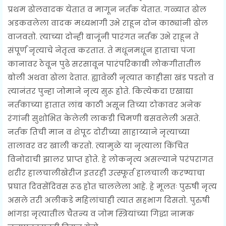
प्रथम ढोलवादक येतात व मागून नर्तक येतात. गळ्यात ढोल
अडकवलेला वादक मध्यभागी उभे राहून दोन काठ्यांनी ढोल
वाजवतो. त्याच्या दोन्ही बाजूंनी पारंगत नर्तक उभे राहून ते
संपूर्ण नृत्याचे नेतृत्व करतात. ते मधूनमधून हाताचा पंजा
कानावर ठेवून पुढे सरसावून पारंपरिकाबी लोकगीतातील
बोली अथवा ढोला देतात. ह्यावेळी नृत्यात काहीसा खंड पडतो व
त्यानंतर पुन्हा जोमाने नृत्य सुरू होते. कित्येकदा एखाद्या
नर्तकाच्या हातात लांब काठी असून तिच्या टोकावर अनेक
रंगांनी सुशोभित केलेली लाकडी चिमणी बसवलेली असते.
नर्तक तिची मान व शेपूट दोरीच्या साहाय्याने नृत्याच्या
तालावर वर खाली करतो. त्यामुळे या नृत्याला किंचित
विनोदाची झालर प्राप्त होते. हे लोकनृत्य असल्याने परंपरागत
शरीर हालचालीखेरीज इतरही उत्स्फूर्त हालचाली करण्याचा
प्रघात दिवसेंदिवस रूढ होत चाललेला आहे. हे मूलतः पुरुषी नृत्य
असले तरी अलीकडे महिलांचाही त्यात सहभाग दिसतो. पुरुषी
भांगडा नृत्यातील चैतन्य व जोम स्त्रियांच्या गिद्धा नामक