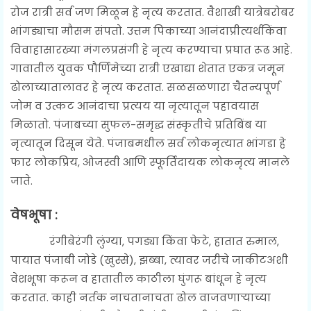
रोज रात्री सर्व जण मिळून हे नृत्य करतात. वैशाखी यात्रेबरोबर
भांगड्याचा मौसम संपतो. उत्तम पिकाच्या आनंदाप्रीत्यर्थकिंवा
विवाहासारख्या मंगलप्रसंगी हे नृत्य करण्याचा प्रघात रूढ आहे.
गावातील युवक पौर्णिमेच्या रात्री एखाद्या शेतात एकत्र जमून
ढोलाच्यातालावर हे नृत्य करतात. सळसळणारा चैतन्यपूर्ण
जोम व उत्कट आनंदाचा प्रत्यय या नृत्यातून पहावयास
मिळातो. पंजाबच्या सुफल-समृद्ध संस्कृतीचे प्रतिबिंब या
नृत्यातून दिसून येते. पंजाबमधील सर्व लोकनृत्यात भांगडा हे
फार लोकप्रिय, ओजस्वी आणि स्फूर्तिदायक लोकनृत्य मानले
जाते.
वेषभूषा :
रंगीबेरंगी लुंग्या, पगड्या किंवा फेटे, हातात रुमाल,
पायात पंजाबी जोडे (खुस्से), झब्बा, त्यावर जरीचे जाकीटअशी
वेशभूषा करून व हातातील काठीला घुंगरू बांधून हे नृत्य
करतात. काही नर्तक नाचतानाचता ढोल वाजवणाऱ्याच्या