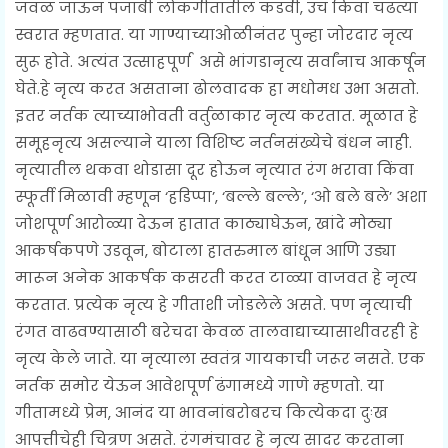
जवळ जाऊन पंजाबी लोकगीतांतील कडवी, उंच किंवा चढत्या
स्वरात म्हणतात. या गाण्याच्याओळीनंतर पुन्हा जोरदार नृत्य
सुरू होते. अत्यंत उत्साहपूर्ण असे भांगडानृत्य सर्वांनाच आकर्षून
घेते.हे नृत्य करत असताना ढोलवादक हा मधोमध उभा असतो.
इतर नर्तक त्याच्याभोवती वर्तुळाकार नृत्य करतात. मूळात हे
समूहनृत्य असल्याने याला विशिष्ट नर्तनसंख्येचे बंधन नाही.
नृत्यातील थकवा थोडासा दूर होऊन नृत्यात रंग भरावा किंवा
स्फूर्ती मिळावी म्हणून ‘हडिप्पा’, ‘बल्ले बल्ले’, ‘ओ बले बले’ अशा
जोशपूर्ण आरोळ्या देऊन हातात काठ्याघेऊन, खांदे मोठ्या
आकर्षकपणे उडवून, बोटाला हातरुमाल बांधून आणि उड्या
मारून अनेक आकर्षक कसरती करत टाळ्या वाजवत हे नृत्य
करतात. प्रत्येक नृत्य हे गीताशी जोडलेले असते. पण नृत्याची
रंगत वाढवण्यासाठी बरेचदा केवळ तालवाद्याच्यासाथीवरही हे
नृत्य केले जाते. या नृत्याला स्वतंत्र गायकाची जरूर नसते. एक
नर्तक समोर येऊन आवेशपूर्ण ढंगामध्ये गाणे म्हणतो. या
गीतामध्ये प्रेम, आनंद या भावनांबरोबरच कित्येकदा दुःख
आपत्तीचेही चित्रण असते. रंगमंचावर हे नृत्य सादर करताना