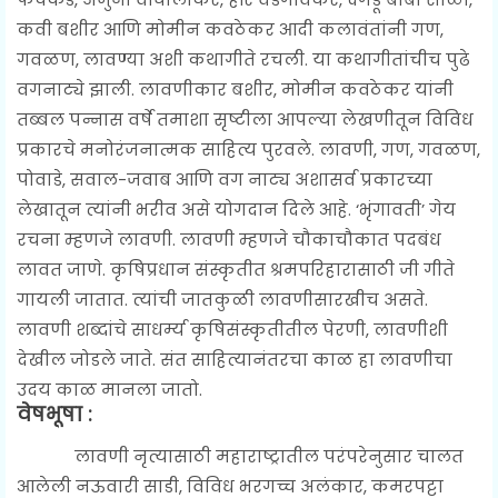
कवी बशीर आणि मोमीन कवठेकर आदी कलावंतांनी गण,
गवळण, लावण्या अशी कथागीते रचली. या कथागीतांचीच पुढे
वगनाट्ये झाली. लावणीकार बशीर, मोमीन कवठेकर यांनी
तब्बल पन्नास वर्षे तमाशा सृष्टीला आपल्या लेखणीतून विविध
प्रकारचे मनोरंजनात्मक साहित्य पुरवले. लावणी, गण, गवळण,
पोवाडे, सवाल-जवाब आणि वग नाट्य अशासर्व प्रकारच्या
लेखातून त्यांनी भरीव असे योगदान दिले आहे. ‘भृंगावती’ गेय
रचना म्हणजे लावणी. लावणी म्हणजे चौकाचौकात पदबंध
लावत जाणे. कृषिप्रधान संस्कृतीत श्रमपरिहारासाठी जी गीते
गायली जातात. त्यांची जातकुळी लावणीसारखीच असते.
लावणी शब्दांचे साधर्म्य कृषिसंस्कृतीतील पेरणी, लावणीशी
देखील जोडले जाते. संत साहित्यानंतरचा काळ हा लावणीचा
उदय काळ मानला जातो.
वेषभूषा :
लावणी नृत्यासाठी महाराष्ट्रातील परंपरेनुसार चालत
आलेली नऊवारी साडी, विविध भरगच्च अलंकार, कमरपट्टा