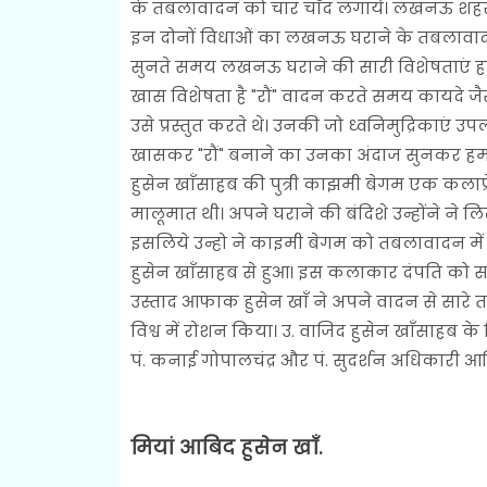
के तबलावादन को चार चाँद लगाये। लखनऊ शहर ठु
इन दोनों विधाओं का लखनऊ घराने के तबलावादन
सुनते समय लखनऊ घराने की सारी विशेषताएं हमे
खास विशेषता है "रौं" वादन करते समय कायदे जै
उसे प्रस्तुत करते थे। उनकी जो ध्वनिमुद्रिकाएं उ
खासकर "रौं" बनाने का उनका अंदाज सुनकर हम च
हुसेन खाँसाहब की पुत्री काझमी बेगम एक कलाप्रेम
मालूमात थी। अपने घराने की बंदिशे उन्होंने ने ल
इसलिये उन्हो ने काइमी बेगम को तबलावादन में
हुसेन खाँसाहब से हुआ। इस कलाकार दंपति को स
उस्ताद आफाक हुसेन खाँ ने अपने वादन से सा
विश्व में रोशन किया। उ. वाजिद हुसेन खाँसाहब के शि
पं. कनाई गोपालचंद्र और पं. सुदर्शन अधिकारी आद
मियां आबिद हुसेन खाँ.