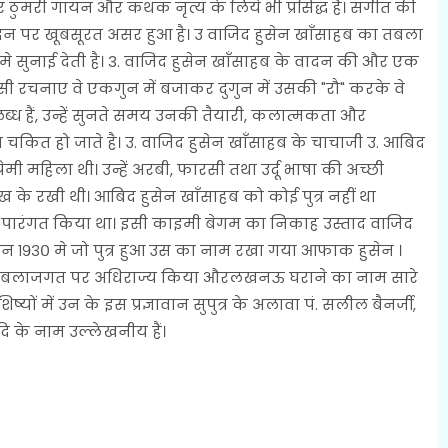
मरी गायन और कथक नृत्य के लिये भी प्रसिद्ध हैं। संगीत की
 पर खूबसूरत असर हुआ है। उ वाजिद हुसेन खाँसाहब का तबला
 सुनाई देती है। 3. वाजिद हुसेन खाँसाहब के वादन की और एक
सी रचनाए वे एकगुन में बजाकर दुगुन में उसकी "रौ" करके वे
पलब्ध हैं, उन्हें सुनते समय उनकी तैयारी, कलात्मकता और
कित हो जाते है। उ. वाजिद हुसेन खाँसाहब के चाचाजी उ. आबिद
ी महिला थी। उन्हें अरबी, फारसी तथा उर्दू भाषा की अच्छी
िख के रखी थी। आबिद हुसेन खाँसाहब को कोई पुत्र नहीं था
 पारंगत किया था। इसी काइमी बेगम का निकाह उस्ताद वाजिद
न १९३० मे जो पुत्र हुआ उस का नाम रखा गया आफाक हुसेन ।
रे तबलाजगत पर अधिराज्य किया औरलखनऊ घराने का नाम सारे
ष्यों में उन के इस प्रज्ञावान सुपुत्र के अलावा पं. सलील बैनर्जी,
ि के नाम उल्लेखनीय हैं।