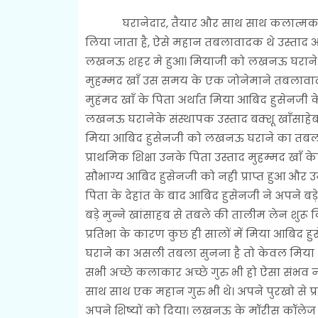
घरानेदार, तैयार और साथ साथ कलात्मक तबल
लिया जाता है, ऐसे महान तबलावादक थे उस्ताद 
लखनऊ शहर मे हुआ। मियाजी को लखनऊ घराने का 
मुहम्मद खाँ उस समय के एक जोनेमाने तबलावादक
मुहंमद खाँ के पिता अर्थात मिया आबिद हुसेनजी क
लखनऊ घरानेके संस्थापक उस्ताद बक्शू खाँसाहेब क
मिया आबिद हुसेनजी को लखनऊ घराने का तबला इ
प्राथमिक शिक्षा उनके पिता उस्ताद मुहम्मद खाँ 
सौभाग्य आबिद हुसेनजी को नही प्राप्त हुआ और उनक
पिता के देहांत के बाद आबिद हुसेनजी ने अपने ब
बड़े मुन्ने खांसाहब से तबले की तालीम लेन शु
प्रतिभा के कारण कुछ ही सालों में मिया आबिद 
घराने का असली तबला सुनना है तो केवल मिया आ
सभी अच्छे कलाकार अच्छे गुरु भी हो ऐसा संभव
साथ साथ एक महान गुरु भी थे। अपने पुरखो से प्रा
अपने शिष्यों को दिया। लखनऊ के मॉरीस कॉलेज ऑफ 