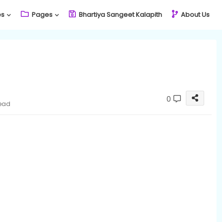
es
Pages
Bhartiya Sangeet Kalapith
About Us
0
read