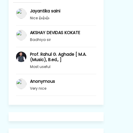
Jayantika saini
Nice 👍👍👍
AKSHAY DEVIDAS KOKATE
Badhiya sir
Prof. Rahul G. Aghade [ M.A.
(Music), B.ed., ]
Most useful
Anonymous
Very nice