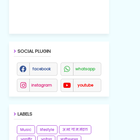
SOCIAL PLUGIN
facebook
whatsapp
instagram
youtube
LABELS
Music
lifestyle
अ.भा.गां.म.मंडल
आयुर्वेद
आरोग्य
संगीतशास्त्र