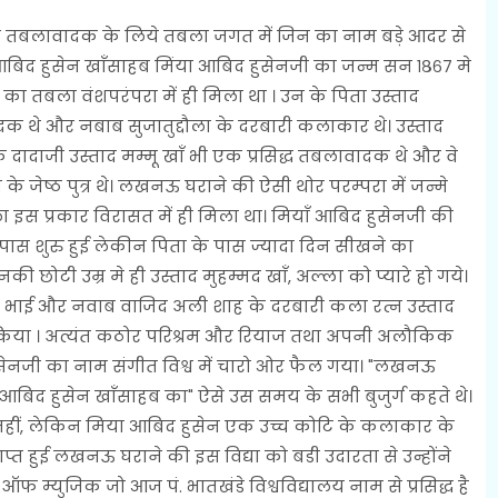
ावादक के लिये तबला जगत में जिन का नाम बड़े आदर से
आबिद हुसेन खाँसाहब मिंया आबिद हुसेनजी का जन्म सन १८६७ मे
तबला वंशपरंपरा में ही मिला था । उन के पिता उस्ताद
 थे और नबाब सुजातुद्दौला के दरबारी कलाकार थे। उस्ताद
े दादाजी उस्ताद मम्मू खाँ भी एक प्रसिद्ध तबलावादक थे और वे
े जेष्ठ पुत्र थे। लखनऊ घराने की ऐसी थोर परम्परा में जन्मे
स प्रकार विरासत में ही मिला था। मियाँ आबिद हुसेनजी की
केपास शुरु हुई लेकीन पिता के पास ज्यादा दिन सीखने का
ी छोटी उम्र मे ही उस्ताद मुहम्मद खाँ, अल्ला को प्यारे हो गये।
ड़े भाई और नवाब वाजिद अली शाह के दरबारी कला रत्न उस्ताद
रू किया । अत्यंत कठोर परिश्रम और रियाज तथा अपनी अलौकिक
हुसेनजी का नाम संगीत विश्व में चारो ओर फैल गया। "लखनऊ
बिद हुसेन खाँसाहब का" ऐसे उस समय के सभी बुजुर्ग कहते थे।
 नहीं, लेकिन मिया आबिद हुसेन एक उच्च कोटि के कलाकार के
प्त हुई लखनऊ घराने की इस विद्या को बडी उदारता से उन्होंने
म्युजिक जो आज पं. भातखंडे विश्वविद्यालय नाम से प्रसिद्ध है