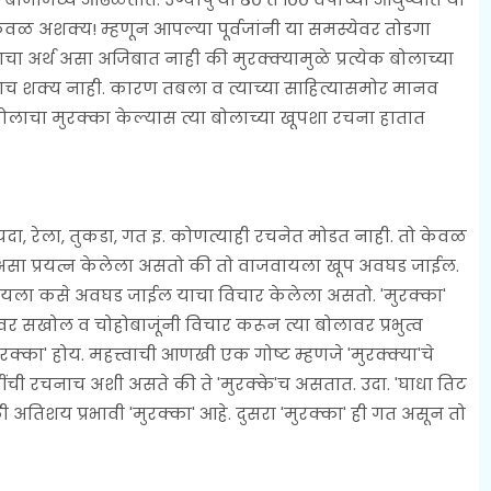
वळ अशक्य! म्हणून आपल्या पूर्वजांनी या समस्येवर तोडगा
ाचा अर्थ असा अजिबात नाही की मुरक्क्यामुळे प्रत्येक बोलाच्या
णालाच शक्य नाही. कारण तबला व त्याच्या साहित्यासमोर मानव
या बोलाचा मुरक्का केल्यास त्या बोलाच्या खूपशा रचना हातात
 रेला, तुकडा, गत इ. कोणत्याही रचनेत मोडत नाही. तो केवळ
ा प्रयत्न केलेला असतो की तो वाजवायला खूप अवघड जाईल.
ायला कसे अवघड जाईल याचा विचार केलेला असतो. 'मुरक्का'
ावर सखोल व चोहोबाजूंनी विचार करून त्या बोलावर प्रभुत्व
क्का' होय. महत्त्वाची आणखी एक गोष्ट म्हणजे 'मुरक्क्या'चे
ंची रचनाच अशी असते की ते 'मुरक्के'च असतात. उदा. 'घाधा तिट
ी अतिशय प्रभावी 'मुरक्का' आहे. दुसरा 'मुरक्का' ही गत असून तो