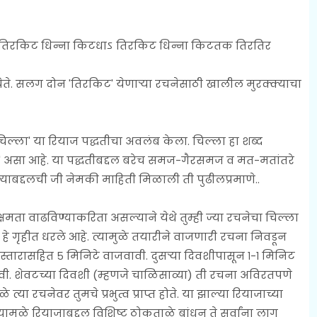
तिरकिट धिन्ना किटधाऽ तिरकिट धिन्ना किटतक तिरतिर
व येते. सलग दोन 'तिरकिट' येणाऱ्या रचनेसाठी खालील मुरक्क्याचा
 'चिल्ला' या रियाज पद्धतीचा अवलंब केला. चिल्ला हा शब्द
०' असा आहे. या पद्धतीबद्दल बरेच समज-गैरसमज व मत-मतांतरे
िल्ल्याबद्दलची जी नेमकी माहिती मिळाली ती पुढीलप्रमाणे..
 वाढविण्याकरिता असल्याने येथे तुम्ही ज्या रचनेचा चिल्ला
हे गृहीत धरले आहे. त्यामुळे तयारीने वाजणारी रचना निवडून
िस्तारासहित ५ मिनिटे वाजवावी. दुसऱ्या दिवशीपासून १-१ मिनिट
ी. शेवटच्या दिवशी (म्हणजे चाळिसाव्या) ती रचना अविरतपणे
े त्या रचनेवर तुमचे प्रभुत्व प्राप्त होते. या झाल्या रियाजाच्या
यामुळे रियाजाबद्दल विशिष्ट ठोकताळे बांधून ते सर्वांना लागू