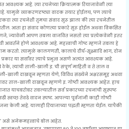
यंत आवश्यक आहे. त्या रचनेच्या क्रियात्मक रियाजावेळी त्या
. यामुळे व्याकरणदृष्ट्या वादक तयार होईलच, पण त्याचे
 एकदा त्या रचनेशी तुमचा संवाद सुरू झाला की त्या रचनेतील
लागतील. आता हा संवाद कोणत्या प्रकारे सुरू होईल अथवा विकसित
म्हणजे, ज्यावेळी आपण तबला वाजवित नसतो त्या प्रत्येकवेळी इतर
आवर्तने होणे आवश्यक आहे. महत्त्वाची गोष्ट म्हणजे तबला हे
ाम करतो. त्यामुळे कालगणती, कालाचे दीर्घ-सूक्ष्मादि भाग, दोन
ी प्रकार या सर्वांवर त्याचे प्रभुत्व असणे अत्यंत आवश्यक आहे.
ठेके, त्यांची ताली-खाली इ. ची संपूर्ण माहिती व ते ताल व
 ताली-खाली दाखवून म्हणता येणे, विविध संख्येने अक्षरसमूह अथवा
हातावर ताल-खाली दाखवून म्हणणे इ. गोष्टी आवश्यक आहेत. हाच
जात याचबरोबर तबल्यातील सर्व प्रकारच्या रचनांची सुस्पष्ट
स्वच्छ तेवढे वादन स्पष्ट. आपल्या पूर्वजांनी काही गोष्टी
जना केली आहे. यालाही रियाजाच्या पद्धती म्हणता येईल. यापैकी
िर' असे अनेकमहत्त्वाचे बोल आहेत.
 बाजांमध्ये आढळतात. उण्यापुऱ्या ८० ते १०० वर्षांच्या आयुष्यात या