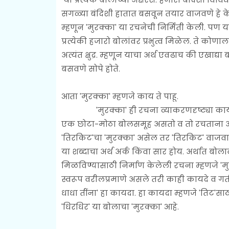
सगळ्या बंदिशी हातात बसवून तयार वाजवणे हे के
म्हणून 'मुरक्का' या रचनेची निर्मिती केली. पण य
प्रत्येकी हजारो बोलांवर प्रभुत्व मिळेल. ते को
अत्यंत क्षुद्र. म्हणून याचा अर्थ एवढाच की एखाद्
बसवणे सोपे होते.
आता 'मुरक्का' म्हणजे काय ते पाहू.
'मुरक्का' ही रचना व्याकरणदृष्ट्या कायदा,
एक छोटा-मोठा बोलसमूह असतो व तो रचताना अस
'तिरकिट'चा 'मुरक्का' असेल तर 'तिरकिट' वाजव
या शब्दाचा अर्थ अर्क किंवा सार होय. अर्थात बोल
मिळविण्यासाठी निर्माण केलेली रचना म्हणजे 'मुर
स्वरूप वरीलप्रमाणे असले तरी काही कायदे व गती
धाधा तींना' हा कायदा. हा कायदा म्हणजे 'तिट'साठ
'धिरधिर' या बोलाचा 'मुरक्का' आहे.