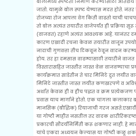
बोलामध्ये स्पष्टता निर्माण करण्यासाठी अतिशय
जातो. यामुळे बोल स्पष्ट येण्यास मदत होते. नंत
रोजच्या रोज आपला वेग किती वाढतो याची चाचपण
तो बोल अत्यंत तयारीत वाजेपर्यंत ही प्रक्रिया स
(वाजवत) रहाणे अत्यंत आवश्यक आहे. यानंतर दम
कारण एखादी रचना केवळ तयारीत वाजून उपयोग ना
नादाची गुणवत्ता तीच टिकवून ठेवून वादन करण्य
होय. तर हा दमसास वाढण्यासाठी तयारीने वाजत अ
विस्तारासहित जास्तीत जास्त वेळ वाजवण्याचा प्र
कार्यक्रमात साडेतीन ते चार मिनिटे द्रुत लयीत
मिनिटे जास्तीत जास्त लयीत कणखरपणे व अविश्र
अर्थात केवळ ही व हीच पद्धत व क्रम प्रत्येक
प्रवास याच मार्गाने होतो. एक चांगला कलाकार
मानसिक (बौद्धिक) रियाजाची गरज असते.एखादी 
या गोष्टी माहीत नसतील तर वादक शारीरिकदृष्
प्रकारची सौंदर्यनिर्मिती करू शकणार नाही. हे मान
यांचे एकदा अध्ययन केल्यास या गोष्टी कळू शक