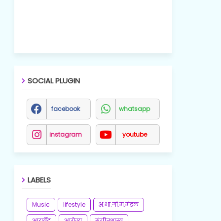
SOCIAL PLUGIN
facebook
whatsapp
instagram
youtube
LABELS
Music
lifestyle
अ.भा.गां.म.मंडल
आयुर्वेद
आरोग्य
संगीतशास्त्र