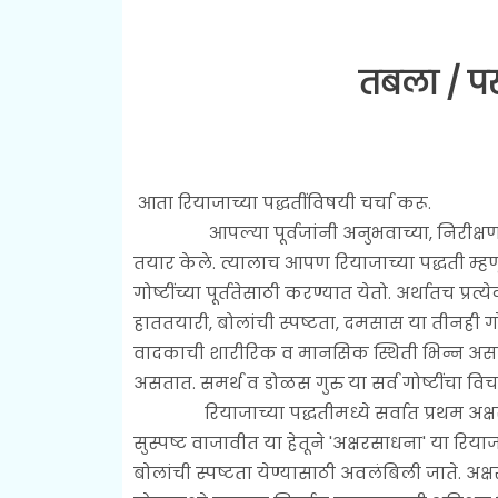
तबला / प
आता रियाजाच्या पद्धतींविषयी चर्चा करू.
आपल्या पूर्वजांनी अनुभवाच्या, निरीक्षणाच्य
तयार केले. त्यालाच आपण रियाजाच्या पद्धती म्
गोष्टींच्या पूर्ततेसाठी करण्यात येतो. अर्थातच प्रत्
हाततयारी, बोलांची स्पष्टता, दमसास या तीनही गोष
वादकाची शारीरिक व मानसिक स्थिती भिन्न असते. 
असतात. समर्थ व डोळस गुरु या सर्व गोष्टींचा व
रियाजाच्या पद्धतीमध्ये सर्वात प्रथम अक्षरसा
सुस्पष्ट वाजावीत या हेतूने 'अक्षरसाधना' या रि
बोलांची स्पष्टता येण्यासाठी अवलंबिली जाते. अक्