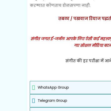
करण्यात कोणताच डोळसपणा नाही.
तबला / पखवाज रियाज पद्धती 
संगीत जगत ई-जर्नल आपके लिए ऐसी कई महत्त्वपूर्ण
गए सोशल मीडिया बटन
संगीत की हर परीक्षा में आन
WhatsApp Group
Telegram Group