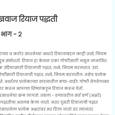
खवाज रियाज पद्धती
भाग - २
ा व कठोर साधनेच्या आधारे रियाजाबद्दल काही तत्त्वे, नियम
हणून संबोधतो. रियाज हा केवळ एका गोष्टीसाठी नसून नानाविध
येक उद्दिष्टासाठी रियाजाची पद्धत, तत्त्वे, नियम बदलतात. उदा.
्टींसाठी रियाजाची पद्धत, तत्त्वे, नियम बदलतील. तसेच प्रत्येक
अर्थातच प्रत्येकाच्या वादनातील बऱ्या-वाईट गोष्टी वेगवेगळ्या
िचार करून आपल्या शिष्यांकडून रियाज करून घेतो.
धनेचा क्रम लागतो. तबला - डग्यावरील सर्व वर्ण (अक्षरे)
याजपद्धतीचा अवलंब केला जातो. नंतर दुसरी रियाजाची पद्धत
षरसाधनेला प्रत्येक अक्षरावर भर दिला जातो तर त्यानंतर