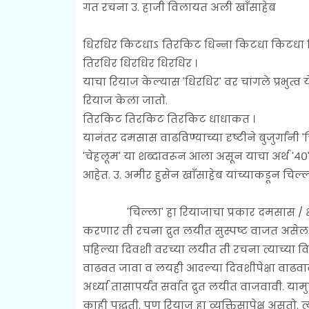
गत रचना उ. हाजी विलायत अली खाँसाहेब
धिरधिर किटधाऽ तिरकिट धिन्ना किटधा किटधा 
तिरधिर धिरधिर धिरधिर ।
याचा रियाज केल्यास 'धिरधिर' वर चांगले प्रभुत्
रियाज केला जातो.
तिरकिट तिरकिट तिरकिट धाधाकत ।
यानंतर दमसास वाढविण्याच्या दृष्टीने बुजुर्गांनी
'चेहलूम' या शब्दावरून आला असून याचा अर्थ '४
आहेत. उ. अमीर हुसेन खाँसाहेब यांच्याकडून च
'चिल्ला' हा रियाजाचा प्रकार दमसास / क्षमता
करणार ती रचना द्रुत लयीत सुस्पष्ट वाजत असेल 
पहिल्या दिवशी वरच्या लयीत ती रचना त्याच्या व
वाढवत जावा व लयही आदल्या दिवशीपेक्षा वाढवाव
अर्ध्या तासापर्यंत सर्वात द्रुत लयीत वाजवावी. यामुळ
काही पद्धती. पण रियाज हा व्यक्तिसापेक्ष असतो. त्