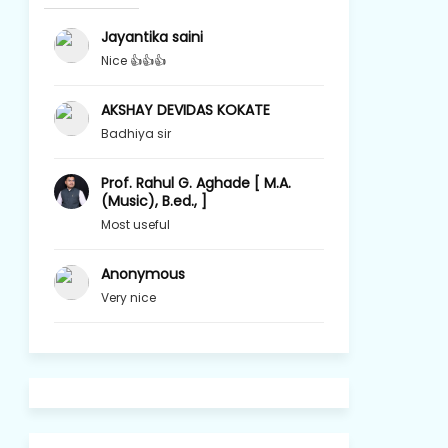
Jayantika saini
Nice 👍👍👍
AKSHAY DEVIDAS KOKATE
Badhiya sir
Prof. Rahul G. Aghade [ M.A.
(Music), B.ed., ]
Most useful
Anonymous
Very nice