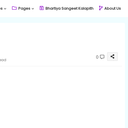
es
Pages
Bhartiya Sangeet Kalapith
About Us
0
read