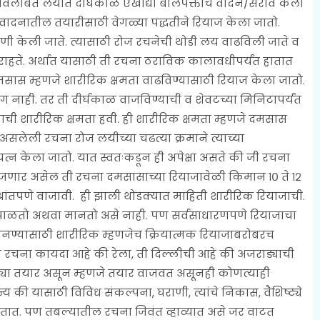
 विलंबित लयीत दीर्घकाळ एखाद्या बोलपंक्तीचे वादन/सराव केला
र वादनातील तयारीसाठी वेगळ्या पद्धतीने रियाज केला जातो.
ी केली जाते. त्यासाठी रोज रचनेची थोडी लय वाढविली जाते व
ुरू राहते. अर्थात यासाठी ती रचना ठराविक कालावधीपर्यंत हातात
सास म्हणजे शारीरिक क्षमता वाढविण्यासाठी रियाज केला जातो.
ही. तर ती दीर्घकाळ वाजविण्याची व शेवटच्या मिनिटापर्यंत
ाची शारीरिक क्षमता हवी. ही शारीरिक क्षमता म्हणजे दमसास
सलेली रचना रोज लयीच्या चढत्या क्रमाने त्याच्या
यत्न केला जातो. यात स्वतःकडून ही अपेक्षा असते की जी रचना
 वाजणार असेल ती रचना दमसासाच्या रियाजावेळी किमान १० ते १२
ांतपणे वाजावी. ही झाली थोडक्यात माहिती शारीरिक रियाजाची.
जण पाळतो अथवा मानतो असे नाही. पण सर्वसाधारणपणे रियाजाचा
 बनण्यासाठी शारीरिक म्हणजेच क्रियात्मक रियाजाबरोबरच
रचना कायदा आहे की रेला, ती दिल्लीची आहे की अजराड्याची
ट्या तयार असून म्हणजे तयार वाजवत असूनही कोणत्याही
्य की यासाठी विविध संकल्पना, घराणी, त्यांचे निकास, वैशिष्ट्ये
तात. पण तबल्यातील रचना जिवंत व्हाव्यात असे जर वाटत