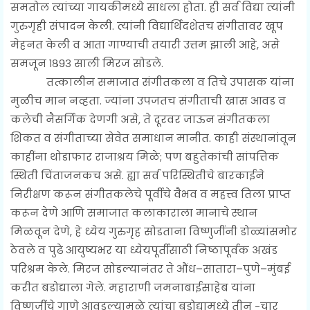
समतोल त्यांच्या गायकीमध्ये साधला होता. ही सर्व विद्या त्यांनी
गुरुगृही संपादन केली. त्यांनी विद्यार्थिदशेतच संगीतावर खूप
मेहनत केली व आता गाण्याची तयारी उत्तम झाली आहे, असे
समजून १८९३ साली मिरज सोडले.
तत्कालीन समाजात संगीतकला व तिचे उपासक यांना
मुळीच मान नव्हता. ज्यांना उपजतच संगीताची खास आवड व
कलेची नैसर्गिक देणगी असे, ते दूरवर जाऊन संगीतकला
शिकत व संगीताच्या सेवेत समाधान मानीत. काही संस्थानांतून
काहींना थोडाफार राजाश्रय मिळे; पण बहुतेकांची सांपत्तिक
स्थिती चिंताजनकच असे. ह्या सर्व परिस्थितीचे बारकाईने
निरीक्षण करून संगीतकलेचे पूर्वीचे वैभव व महत्त्व तिला प्राप्त
करून देणे आणि समाजात कलाकाराला मानाचे स्थान
मिळवून देणे, हे ध्येय गुरुगृह सोडताना विष्णुजींनी डोळ्यांसमोर
ठेवले व पुढे आयुष्यभर या ध्येयपूर्तीसाठी निष्ठापूर्वक अखंड
परिश्रम केले. मिरज सोडल्यानंतर ते औंध–सातारा–पुणे–मुंबई
करीत बडोद्याला गेले. महाराणी जमनाबाईसाहेब यांना
विष्णुजींचे गाणे आवडल्यामुळे त्यांचा बडोद्यामध्ये तीन -चार