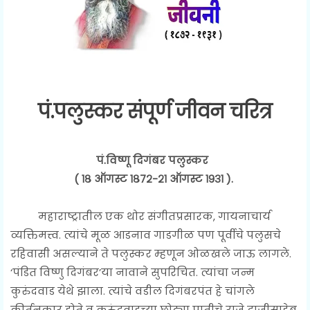
पं.पलुस्कर संपूर्ण जीवन चरित्र
पं.विष्णू दिगंबर पलुस्कर
( १८ ऑगस्ट १८७२-२१ ऑगस्ट १९३१ ).
महाराष्ट्रातील एक थोर संगीतप्रसारक, गायनाचार्य
व्यक्तिमत्त्व. त्यांचे मूळ आडनाव गाडगीळ पण पूर्वीचे पलुसचे
रहिवासी असल्याने ते पलुस्कर म्हणून ओळखले जाऊ लागले.
‘पंडित विष्णु दिगंबर’या नावाने सुपरिचित. त्यांचा जन्म
कुरुंदवाड येथे झाला. त्यांचे वडील दिगंबरपंत हे चांगले
कीर्तनकार होते व कुरुंदवाडच्या छोट्या पातीचे राजे दाजीसाहेब