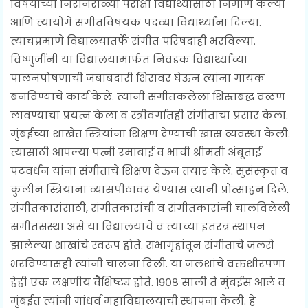
विषयाच्या निरनिराळ्या परीक्षा विद्यार्थ्यांसाठी निर्माण केल्या
आणि त्यायोगे संगीतविषयक पदव्या विद्यार्थ्यांना दिल्या.
त्याचप्रमाणे विद्यालयातर्फे संगीत परिषदाही भरविल्या.
विष्णुजींनी या विद्यालयामार्फत निवडक विद्यार्थ्यांच्या
पालनपोषणाची जबाबदारी शिरावर घेऊन त्यांना गायक
बनविण्याचे कार्य केले. त्यांनी संगीतकलेला शिस्तबद्ध वळण
लावण्याचा प्रयत्न केला व स्त्रीवर्गातही संगीताचा प्रसार केला.
मुंबईच्या शाखेत स्त्रियांना शिक्षण देण्याची खास व्यवस्था केली.
त्यासाठी आपल्या पत्नी रमाबाई व भाची श्रीमती अंबूताई
पटवर्धन यांना संगीताचे शिक्षण देऊन तयार केले. सुसंस्कृत व
कुलीन स्त्रियांना व्यासपीठावर येण्यास त्यांनी प्रोत्साहन दिले.
संगीतकारांसाठी, संगीतकारांची व संगीतकारांनी चालविलेली
संगीतसंस्था असे या विद्यालयाचे व त्याच्या इतरत्र स्थापन
झालेल्या शाखांचे स्वरूप होते. सभागृहांतून संगीताचे जलसे
भरविण्यासही त्यांनी चालना दिली. या जलशांचे वक्तशीरपणा
हेही एक लक्षणीय वैशिष्ट्य होते. १९०८ साली ते मुंबईस आले व
मुंबईत त्यांनी गांधर्व महाविद्यालयाची स्थापना केली. हे