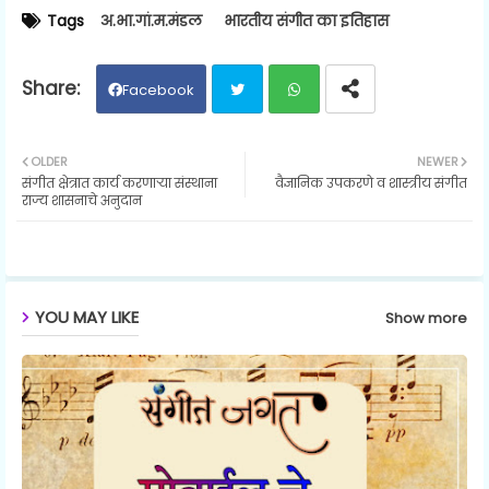
Tags
अ.भा.गां.म.मंडल
भारतीय संगीत का इतिहास
Facebook
Twit
Wh
OLDER
NEWER
संगीत क्षेत्रात कार्य करणाऱ्या संस्थाना
वैज्ञानिक उपकरणे व शास्त्रीय संगीत
ter
ats
राज्य शासनाचे अनुदान
ap
p
YOU MAY LIKE
Show more