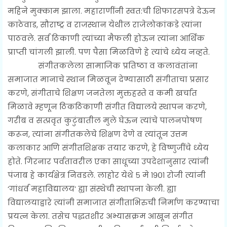
महिने मुक्काम झाला. महाराणींनी स्वत:ची शिफारसपत्रे देऊन
काठेवाड, सौराष्ट्र व राजस्थान येथील राजेलोकांकडे त्यांना
पाठवले. सर्व ठिकाणी त्यांच्या मैफली होऊन त्यांना आर्थिक
प्राप्ती चांगली झाली. पण पैसा मिळविणे हे त्यांचे ध्येय नव्हते.
संगीतकलेला सामाजिक प्रतिष्ठा व कलावंतांना
समाजात मानाचे स्थान मिळवून देण्यासाठी संगीताचा प्रसार
करणे, संगीताचे शिक्षण जनतेला मुक्तहस्ते व कमी खर्चात
मिळावे म्हणून ठिकठिकाणी संगीत विद्यालये स्थापन करणे,
गरीब व सत्प्रवृत कुटुंबातील मुले घेऊन त्यांचे पालनपोषण
करून, त्यांना संगीतकलेचे शिक्षण देणे व त्यांतून उत्तम
कलाकार आणि संगीतशिक्षक तयार करणे, हे विष्णुजींचे ध्येय
होते. गिरनार पर्वतावरील एका साधूच्या उपदेशानुसार त्यांनी
पंजाब हे कार्यक्षेत्र निवडले. लाहोर येथे ५ मे १९०१ रोजी त्यांनी
‘गांधर्व महाविद्यालय’ ह्या संस्थेची स्थापना केली. ह्या
विद्यालयाद्वारे त्यांनी समाजात संगीताभिरुची निर्माण करण्याचा
प्रयत्न केला. तसेच पद्धतशीर अभ्यासक्रम आखून संगीत