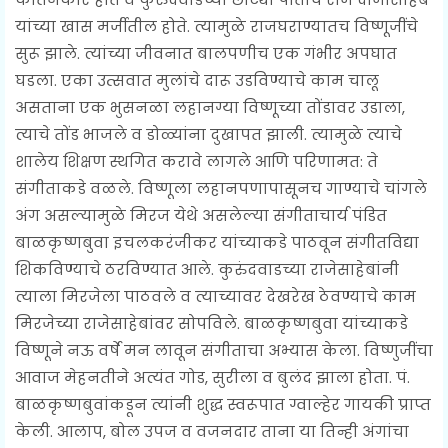
यांच्या खास मर्जीतील होते. त्यामुळे राजघराण्यातच विष्णूजींचे
सुरू झाले. त्यांच्या जीवनात बालपणीच एक गंभीर अपघात
घडला. एका उत्सवात मुलांचे दारू उडविण्याचे काम चालू
असताना एक भुसनळा लहानग्या विष्णूच्या तोंडावर उडाला,
त्याचे तोंड भाजले व डोळ्यांना दुखापत झाली. त्यामुळे त्याचे
शालेय शिक्षण स्थगित करावे लागले आणि परिणामत: ते
संगीताकडे वळले. विष्णूला लहानपणापासूनच गाण्याचे चांगले
अंग असल्यामुळे मिरज येथे असलेल्या संगीताचार्य पंडित
बाळकृष्णबुवा इचलकरंजीकर यांच्याकडे पाठवून संगीतविद्या
शिकविण्याचे ठरविण्यात आले. कुरुंदवाडच्या राजेसाहेबांनी
त्याला मिरजेला पाठवले व त्याच्यावर देखरेख ठेवण्याचे काम
मिरजेच्या राजेसाहेबांवर सोपविले. बाळकृष्णबुवा यांच्याकडे
विष्णूने नऊ वर्षे मन लावून संगीताचा अभ्यास केला. विष्णुजींचा
आवाज मेहनतीने अत्यंत गोड, सुरीला व बुलंद झाला होता. पं.
बाळकृष्णबुवांकडून त्यांनी शुद्ध स्वरूपात ग्वाल्हेर गायकी प्राप्त
केली. आलाप, बोल उपज व वजनदार ताना या तिन्ही अंगांचा