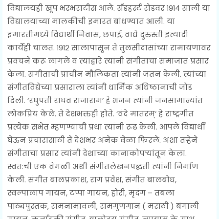
विद्यालयही खूप भरभराटीस आले. सँडहर्स्ट रोडवर १९१४ साली या
विद्यालयाच्या मालकीची इमारत बांधण्यात आली. या
इमारतीमध्ये विद्यार्थी निवास, छपाई, वाद्ये दुरुस्ती इत्यादी
कार्येही चालत. १९१२ सालापासून ते तुलसीदासांच्या रामायणावर
प्रवचने करू लागले व त्यांद्वारे त्यांनी संगीताचा समाजात प्रसार
केला. संगीताची प्राचीन मौलिकता त्यांनी जतन केली. त्यांच्या
संगीतविद्येच्या प्रसाराला त्यांनी धार्मिक अधिष्ठानाची जोड
दिली. ‘रघुपती राघव राजाराम’ हे भजन त्यांनी जनसामान्यांत
लोकप्रिय केले. ते देशभक्तही होते. ‘वंदे मातरम्’ हे राष्ट्रगीत
प्रत्येक सभेत म्हणण्याची प्रथा त्यांनी रूढ केली. आपले विद्यार्थी
घेऊन प्रचारासाठी ते देशभर अनेक वेळा फिरले. अशा तऱ्‍हेने
संगीताचा प्रसार त्यांनी देशाच्या कानाकोपऱ्‍यांतून केला.
स्वत:ची एक वेगळी अशी संगीतलेखनपद्धती त्यांनी निर्माण
केली. संगीत बालप्रकाश, राग प्रवेश, संगीत बालबोध,
स्वल्पालाप गायन, टप्पा गायन, होरी, मृदंग – तबला
पाठ्यपुस्तक, रामनामावली, रामगुणगान ( मराठी ) बंगाली