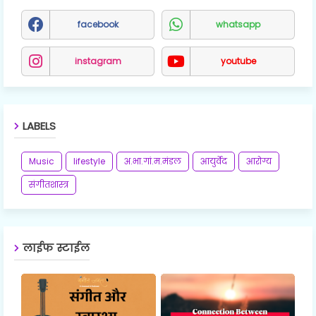
facebook
whatsapp
instagram
youtube
LABELS
Music
lifestyle
अ.भा.गां.म.मंडल
आयुर्वेद
आरोग्य
संगीतशास्त्र
लाईफ स्टाईल