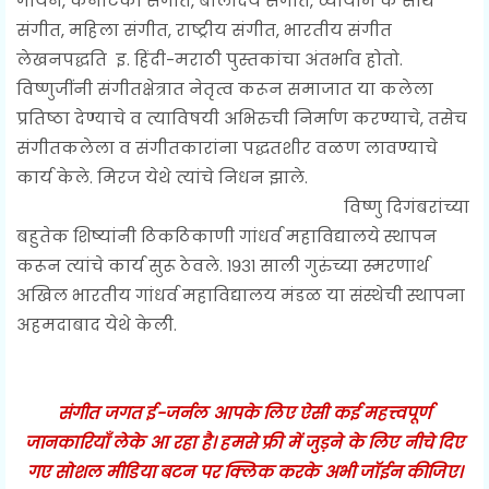
गायन, कर्नाटकी संगीत, बालोदय संगीत, व्यायाम के साथ
संगीत, महिला संगीत, राष्ट्रीय संगीत, भारतीय संगीत
लेखनपद्धति इ. हिंदी-मराठी पुस्तकांचा अंतर्भाव होतो.
विष्णुजींनी संगीतक्षेत्रात नेतृत्व करून समाजात या कलेला
प्रतिष्ठा देण्याचे व त्याविषयी अभिरुची निर्माण करण्याचे, तसेच
संगीतकलेला व संगीतकारांना पद्धतशीर वळण लावण्याचे
कार्य केले. मिरज येथे त्यांचे निधन झाले.
विष्णु दिगंबरांच्या
बहुतेक शिष्यांनी ठिकठिकाणी गांधर्व महाविद्यालये स्थापन
करून त्यांचे कार्य सुरू ठेवले. १९३१ साली गुरुंच्या स्मरणार्थ
अखिल भारतीय गांधर्व महाविद्यालय मंडळ या संस्थेची स्थापना
अहमदाबाद येथे केली.
संगीत जगत ई-जर्नल आपके लिए ऐसी कई महत्त्वपूर्ण
जानकारियाँ लेके आ रहा है। हमसे फ्री में जुड़ने के लिए नीचे दिए
गए सोशल मीडिया बटन पर क्लिक करके अभी जॉईन कीजिए।