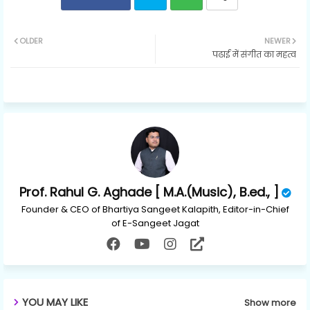
Twit
Wh
OLDER
NEWER
पढाई में संगीत का महत्व
ter
ats
ap
p
Prof. Rahul G. Aghade [ M.A.(Music), B.ed., ]
Founder & CEO of Bhartiya Sangeet Kalapith, Editor-in-Chief
of E-Sangeet Jagat
YOU MAY LIKE
Show more