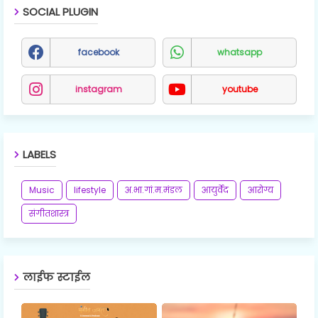
SOCIAL PLUGIN
facebook
whatsapp
instagram
youtube
LABELS
Music
lifestyle
अ.भा.गां.म.मंडल
आयुर्वेद
आरोग्य
संगीतशास्त्र
लाईफ स्टाईल