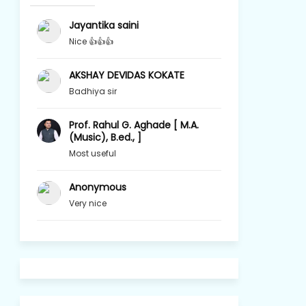
Jayantika saini
Nice 👍👍👍
AKSHAY DEVIDAS KOKATE
Badhiya sir
Prof. Rahul G. Aghade [ M.A.
(Music), B.ed., ]
Most useful
Anonymous
Very nice