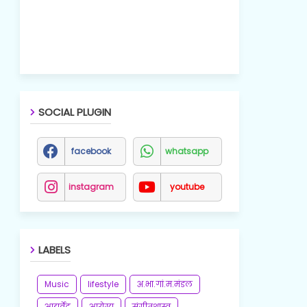
SOCIAL PLUGIN
facebook
whatsapp
instagram
youtube
LABELS
Music
lifestyle
अ.भा.गां.म.मंडल
आयुर्वेद
आरोग्य
संगीतशास्त्र