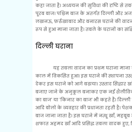
कहा जाता है। अध्ययन की सुविधा की दृष्टि से तबल
पूरब बाज। पश्चिम बाज के अंतर्गत दिल्ली और अज
लखनऊ, फ़र्रुखाबाद और बनारस घराने की वादन शै
रूप से हुआ माना जाता है। तबले के घरानों का संक्ष
दिल्ली घराना
यह तबला वादन का प्रथम घराना माना जाता 
काल में विकसित हुआ। इस घराने की स्थापना उस्ताद सिद
देकर इस घराने को आगे बढ़ाया। उस्ताद सिद्धार 
बजाए जाने के अनुकूल बनाकर एक नई शैलीविकसित
का बाज' या 'किनार का बाज' भी कहते हैं। दिल्ल
आदि बोलों के व्यवहार की प्रधानता रहती है। पेश
बाज जाना जाता है। इस घराने में नत्थू खाँ, महब
शफात अहमद खाँ आदि प्रसिद्ध तबला वादक हुए, 