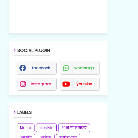
SOCIAL PLUGIN
facebook
whatsapp
instagram
youtube
LABELS
Music
lifestyle
अ.भा.गां.म.मंडल
आयुर्वेद
आरोग्य
संगीतशास्त्र