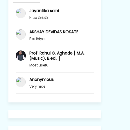
Jayantika saini
Nice 👍👍👍
AKSHAY DEVIDAS KOKATE
Badhiya sir
Prof. Rahul G. Aghade [ M.A.
(Music), B.ed., ]
Most useful
Anonymous
Very nice