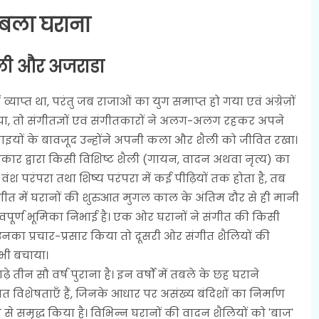
ला घराना
ली और अजराडा
प्त था, परंतु जब राजाओं का युग समाप्त हो गया एवं अंग्रेज़ों
िया, तो संगीतज्ञों एवं संगीतकारों ने अलग-अलग रहकर अपने
िनाइयों के बावजूद उन्होंने अपनी कला और शैली को जीवित रखा।
ारा किसी विशिष्ट शैली (गायन, वादन अथवा नृत्य) का
ंश परंपरा तथा शिष्य परंपरा में कई पीढ़ियों तक होता है, तब
ंगीत में घरानों की शुरुआत मुगल काल के अंतिम दौर से ही मानी
हत्वपूर्ण भूमिका निभाई है। एक ओर घरानों ने संगीत की किसी
नका प्रचार-प्रसार किया तो दूसरी ओर संगीत शैलियों की
 भी बचाया।
 वर्ष पुराना है। इन वर्षों में तबले के छह घराने
िशेषताएँ हैं, जिनके आधार पर असंख्य बंदिशों का निर्माण
 से समृद्ध किया है। विभिन्न घरानों की वादन शैलियों को 'बाज'