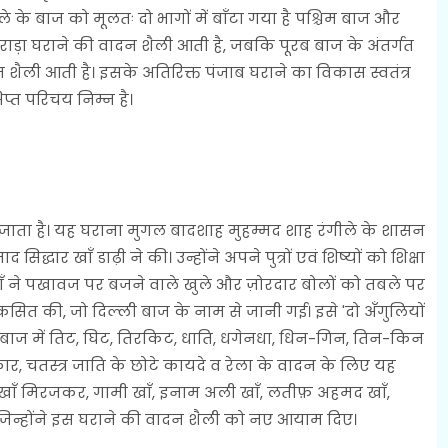
े के बाज को मूलतः दो भागों में बाँटा गया है पश्चिम बाज और
राड़ा घराने की वादन शैली आती है, जबकि पूरब बाज के अंतर्गत
ली आती है। इसके अतिरिक्त पंजाब घराने का विकास स्वतंत्र
िप्त परिचय निम्न है।
है। यह घराना मुगल बादशाह मुहम्मद शाह रंगीले के शासन
्धार खाँ डाढ़ी ने की। उन्होंने अपने पुत्रों एवं शिष्यों को शिक्षा
खाँ ने पखावज पर बजने वाले खुले और ज़ोरदार बोलों को तबले पर
 की, जो दिल्ली बाज के नाम से जानी गई। इसे 'दो अँगुलियों
ी बाज में तिट, घिट, तिरकिट, धाति, धगेनधा, धिन-गिन, तिन-किन
कार, चतस्त्र जाति के छोटे कायदे व रेला के वादन के लिए यह
ूब खाँ मिरजकर, गामी खाँ, इनाम अली खाँ, लतीफ़ अहमद खाँ,
जिन्होंने इस घराने की वादन शैली को नए आयाम दिए।