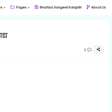
es
Pages
Bhartiya Sangeet Kalapith
About Us
ाडा
0