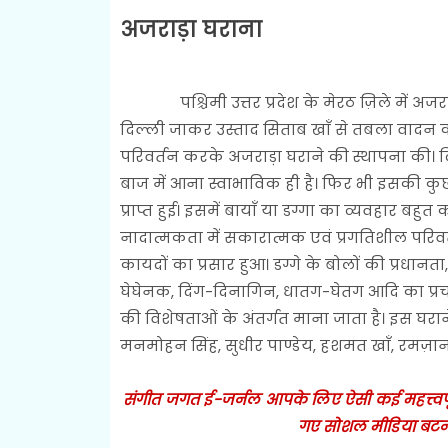
अजराड़ा घराना
पश्चिमी उत्तर प्रदेश के मेरठ ज़िले में अजराड
दिल्ली जाकर उस्ताद सिताब खाँ से तबला वादन 
परिवर्तन करके अजराड़ा घराने की स्थापना की। द
बाज में आना स्वाभाविक ही है। फिर भी इसकी कु
प्राप्त हुई। इसमें बायाँ या डग्गा का व्यवहार 
नादात्मकता में सकारात्मक एवं प्रगतिशील परिवर्त
कायदों का प्रसार हुआ। डग्गे के बोलों की प्रधानता,
घेघेनक, दिंग-दिनागिन, धातग-घेतग आदि का प्रच
की विशेषताओं के अंतर्गत माना जाता है। इस घराने 
मनमोहन सिंह, सुधीर पाण्डेय, हशमत खाँ, रमज़ान
संगीत जगत ई-जर्नल आपके लिए ऐसी कई महत्त्वपूर्ण
गए सोशल मीडिया बटन