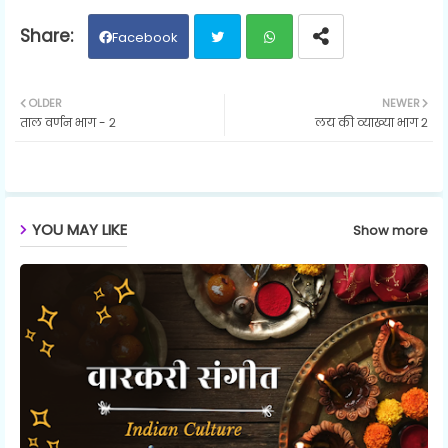
Facebook
Twit
Wh
OLDER
NEWER
ताल वर्णन भाग - २
लय की व्याख्या भाग २
ter
ats
ap
p
YOU MAY LIKE
Show more