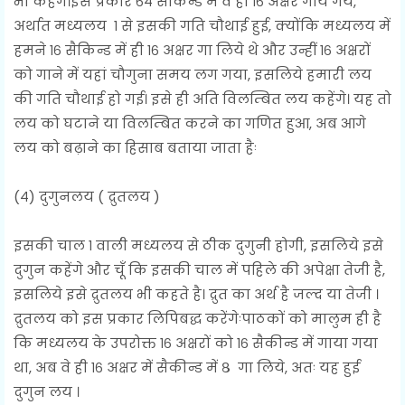
भी कहेंगे।इस प्रकार ६४ सैकिन्ड में वे ही १६ अक्षर गाये गये,
अर्थात मध्यलय १ से इसकी गति चौथाई हुई, क्योंकि मध्यलय में
हमने १६ सैकिन्ड में ही १६ अक्षर गा लिये थे और उन्हीं १६ अक्षरों
को गाने में यहां चौगुना समय लग गया, इसलिये हमारी लय
की गति चौथाई हो गई। इसे ही अति विलम्बित लय कहेंगे। यह तो
लय को घटाने या विलम्बित करने का गणित हुआ, अब आगे
लय को बढ़ाने का हिसाब बताया जाता हैः
(४) दुगुनलय ( द्रुतलय )
इसकी चाल १ वाली मध्यलय से ठीक दुगुनी होगी, इसलिये इसे
दुगुन कहेंगे और चूँ कि इसकी चाल में पहिले की अपेक्षा तेजी है,
इसलिये इसे द्रुतलय भी कहते है। द्रुत का अर्थ है जल्द या तेजी ।
द्रुतलय को इस प्रकार लिपिबद्ध करेंगेःपाठकों को मालुम ही है
कि मध्यलय के उपरोक्त १६ अक्षरों को १६ सैकीन्ड में गाया गया
था, अब वे ही १६ अक्षर में सैकीन्ड में ८ गा लिये, अतः यह हुई
दुगुन लय ।