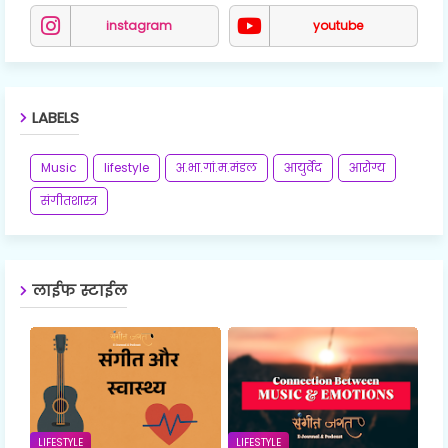
instagram
youtube
LABELS
Music
lifestyle
अ.भा.गां.म.मंडल
आयुर्वेद
आरोग्य
संगीतशास्त्र
लाईफ स्टाईल
LIFESTYLE
LIFESTYLE