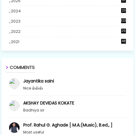
2025
81
2024
23
5
2023
123
2022
25
2021
48
COMMENTS
Jayantika saini
Nice 👍👍👍
AKSHAY DEVIDAS KOKATE
Badhiya sir
Prof. Rahul G. Aghade [ M.A.(Music), B.ed., ]
Most useful