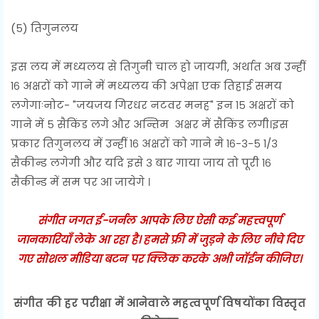
(५) तिगुनलय
इस लय में मध्यलय से तिगुनी चाल हो जायगी, अर्थात अब उन्हीं
१६ अक्षरों को गाने में मध्यलय की अपेक्षा एक तिहाई समय
लगेगाःनोट- "जयजय गिरधर नटवर मनह" इन १५ अक्षरों को
गाने में ५ सैकिंड लगे और अन्तिम अक्षर में सैकिंड लगी।इस
प्रकार तिगुनलय में उन्हीं १६ अक्षरों को गाने मे १६-३-५ १/३
सैकीन्ड लगेगी और यदि इसे ३ बार गाया जाय तो पूरी १६
सैकीन्ड में सम पर आ जायेगे ।
संगीत जगत ई-जर्नल आपके लिए ऐसी कई महत्त्वपूर्ण
जानकारियाँ लेके आ रहा है। हमसे फ्री में जुड़ने के लिए नीचे दिए
गए सोशल मीडिया बटन पर क्लिक करके अभी जॉईन कीजिए।
संगीत की हर परीक्षा में आनेवाले महत्वपूर्ण विषयोंका विस्तृत