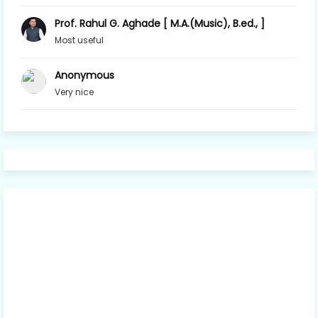
Prof. Rahul G. Aghade [ M.A.(Music), B.ed., ]
Most useful
Anonymous
Very nice