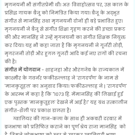
मृगनयनी भी संगीतप्रेमी थी। अतः विवाहोत्सव पर, उस काल के
प्रसिद्ध गायक बैजू को निमंत्रित किया गया। बैजू के अद्भुत
संगीत से मानसिंह तथा मृगनयनी दोनों ही बड़े प्रभावित हुए।
मृगनयनी ने बैजू से संगीत शिक्षा गृहण करने की इच्छा प्रकट
की और मानसिंह ने उन्हें मृगनयनी का संगीत शिक्षक नियुक्त
कर दिया। यह भी कहा जाता है कि मृगनयनी ने गूर्जरी तोड़ी,
मृगरंजनी तोड़ी और हुगल गूजरी आदि कई नए रागों की रचना
की है।
संगीत में योगदान
- शाहजहां और औरंगजेब के राज्यकाल में
काश्मीर के गवर्नर फकीरुल्लाह ने 'रागदर्पण' के नाम से
'मानकुतूहल' का अनुवाद किया। फकीरुल्लाह ने | 'रागदर्पण'
के आरम्भ में कहा है कि "1073 हि. मेंमानसिंह की लिखाई हुई
एक पुस्तक 'मानकुतूहल' देखने में आई है।" यह ग्रंथ तत्कालीन
संगीत-शैली पर प्रकाश डालता है।
ग्वालियर की गान-कला के साथ ही अकबरी दरबार में
ब्रजभाषा को प्रतिष्ठित कराने का पूर्ण श्रेय राजा मानसिंह को
है, जिसने लोकभाषा को स्तर से उठाकर ग्वालियरी भाषा