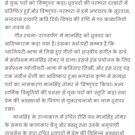
से युक्त पदों को 'विष्णुपद' कहा। ध्रुवपदों की परम्परा दरबारों में
प्रतिष्ठित हुई और विष्णुपद-परम्परा ने हमें अष्टछाप के सूरदास,
नन्ददास इत्यादि कवि दिये। विषय की दृष्टि से पद कव्वालियों
का जवाब थे।
गीत रचना-'रागदर्पण' में मानसिंह को ध्रुवपद का
आविष्कारक कहा गया है। इसका अर्थ यही सम्भव है कि
ग्वालियरी-भाषा में लिखे हुए गीतों को शास्त्रीय संगीत के ढांचे
में सर्वप्रथम मानसिंह तोमर ने डाला। इसने इस प्रयोजन के लिए
सर्वप्रथम ग्वोलीयरी-भाषा में कविताएं लिखी, और इस तरह यह
एक नवीन शैली का आविष्कार हुआ। भगवान कृष्ण से सम्बद्ध
पदों का नामकरण मानसिंह तोमर ने 'विष्णुपद' किया। अन्य
धार्मिक विभूतियों की प्रशंसा से युक्त पदों को 'स्तुति' कहा तथा
प्रेम की अवस्थाओं के चित्रण से युक्तरचनाओं का नाम ध्रुवपद
रखा।
मानसिंह के राज्यकाल में रचित रीति ग्रंथ मानसिंह तोमर
के समय के कलाकार बैजू और बख्शू तथा उनके अनुयायी
तानसेन के द्वारा रचित ध्रुवपदों में प्रेम की विभिन्न अवस्थाओं