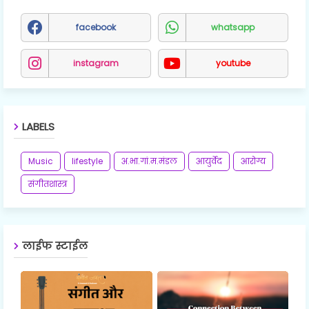
facebook
whatsapp
instagram
youtube
LABELS
Music
lifestyle
अ.भा.गां.म.मंडल
आयुर्वेद
आरोग्य
संगीतशास्त्र
लाईफ स्टाईल