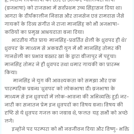
(ब्रजभाषा) को राजसभा में सर्वप्रथम उच्च सिंहासन दिया था।
आगरा के दीर्घकालीन निवास और तानसेन एवं रामदास जैसे
गायकों के दिव्य संगीत ने राजा मानसिंह को भी अजभाषा-
कवियों का प्रमुख आश्रयदाता बना दिया।
भारतीय गीत प्रायः मानसिंह-प्रवर्तित शैली के ध्रुवपद ही थे।'
ध्रुवपद' के माध्यम से अकबरी युग में भी मानसिंह तोमर की
गानशैली का प्रभाव बख्तर खां के द्वारा बीजापुर में पहुंचा।
मानसिंह तोमर ने ही ध्रुवपद तथा धमार गायकी का प्रारम्भ
किया।
मानसिंह ने युग की आवश्यकता को समझा और एक
पारम्परिक प्रबन्ध 'ध्रुवपद' को लोकभाषा दी। ब्रजभाषा के
माध्यम से इन ध्रुवपदों में लोक-भावना की अभिव्यक्ति हुई। नर-
नारी का सनातन प्रेम इन ध्रुवपदों का विषय बना। विषय की
दृष्टि से ये ध्रुवपद गजल का जबाब थे, फलतः यह सभी को अच्छे
लगे।
इन्होंने पद परम्परा को भी नवजीवन दिया और विष्णु- भक्ति