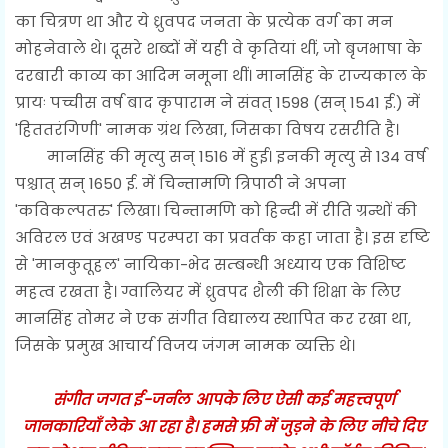
का चित्रण था और ये ध्रुवपद जनता के प्रत्येक वर्ग का मन
मोहनेवाले थे। दूसरे शब्दों में यही वे कृतियां थीं, जो बृजभाषा के
दरबारी काव्य का आदिम नमूना थीं। मानसिंह के राज्यकाल के
प्रायः पच्चीस वर्ष बाद कृपाराम ने संवत् 1598 (सन् 1541 ई.) में
'हिततरंगिणी' नामक ग्रंथ लिखा, जिसका विषय रसरीति है।
मानसिंह की मृत्यु सन् 1516 में हुई। इनकी मृत्यु से 134 वर्ष
पश्चात् सन् 1650 ई. में चिन्तामणि त्रिपाठी ने अपना
'कविकल्पतरु' लिखा। चिन्तामणि को हिन्दी में रीति ग्रन्थों की
अविरल एवं अखण्ड परम्परा का प्रवर्तक कहा जाता है। इस दृष्टि
से 'मानकुतूहल' नायिका-भेद सम्बन्धी अध्याय एक विशिष्ट
महत्व रखता है। ग्वालियर में ध्रुवपद शैली की शिक्षा के लिए
मानसिंह तोमर ने एक संगीत विद्यालय स्थापित कर रखा था,
जिसके प्रमुख आचार्य विजय जंगम नामक व्यक्ति थे।
संगीत जगत ई-जर्नल आपके लिए ऐसी कई महत्त्वपूर्ण
जानकारियाँ लेके आ रहा है। हमसे फ्री में जुड़ने के लिए नीचे दिए