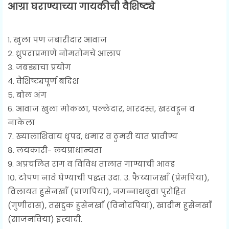
आग्रा घराण्याच्या गायकीची वैशिष्ट्ये
१. खुला पण जबारीदार आवाज
२. ध्रुपदाप्रमाणे नोमतोमचे आलाप
३. जबड्याचा प्रयोग
४. वैशिष्ट्यपूर्ण बंदिश
५. बोल अंग
६. आवाज खुला मोकळा, पल्लेदार, भारदस्त, खरवडून व
नाकेला
७. ख्यालाशिवाय धृपद, धमार व ठुमरी यात प्रावीण्य
८. लयकारी- लयप्राधान्यता
९. अप्रचलित राग व विविध तालात गाण्याची आवड
१०. टोपण नावे घेण्याची पद्धत उदा. उ. फैय्याजखाँ (प्रेमपिया),
विलायत हुसेनखाँ (प्राणपिया), जगन्नाथबुवा पुरोहित
(गुणीदास), तसद्दुक हुसेनखाँ (विनोदपिया), खादीम हुसेनखाँ
(साजनविया) इत्यादी.