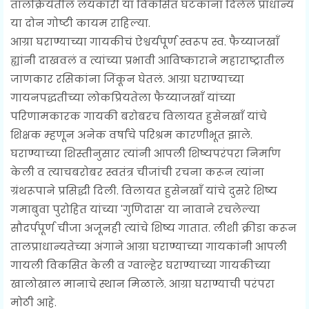
तालक्रियेतील लयकारी या विकसित घटकांना दिलेलं प्राधान्य
या दोन गोष्टी कायम राहिल्या.
आग्रा घराण्याच्या गायकीचं ऐश्वर्यपूर्ण स्वरूप स्व. फैय्याजखाँ
ह्यांनी दाखवलं व त्यांच्या प्रभावी आविष्काराने महाराष्ट्रातील
जाणकार रसिकांना जिंकून घेतलं. आग्रा घराण्याच्या
गायनपद्धतीच्या लोकप्रियतेला फैय्याजखाँ यांच्या
परिणामकारक गायकी बरोबरच विलायत हुसेनखाँ यांचे
शिक्षक म्हणून अनेक वर्षांचे परिश्रम कारणीभूत झाले.
घराण्याच्या शिस्तीनुसार त्यांनी आपली शिष्यपरंपरा निर्माण
केली व त्याचबरोबर स्वतंत्र चीजांची रचना करून त्यांना
ग्रंथरूपाने प्रसिद्धी दिली. विलायत हुसेनखाँ यांचे दुसरे शिष्य
गमाबुवा पुरोहित यांच्या 'गुणिदास' या नावाने रचलेल्या
सौदर्पपूर्ण चीजा अजूनही त्यांचे शिष्य गातात. लीशी क्रीडा करून
तालप्राधान्यतेच्या अंगाने आग्रा घराण्याच्या गायकांनी आपली
गायली विकसित केली व ग्वाल्हेर घराण्याच्या गायकीच्या
खालोखाल मानाचे स्थान मिळाले. आग्रा घराण्याची परंपरा
मोठी आहे.