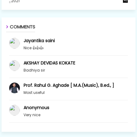
2021
48
COMMENTS
Jayantika saini
Nice 👍👍👍
AKSHAY DEVIDAS KOKATE
Badhiya sir
Prof. Rahul G. Aghade [ M.A.(Music), B.ed., ]
Most useful
Anonymous
Very nice