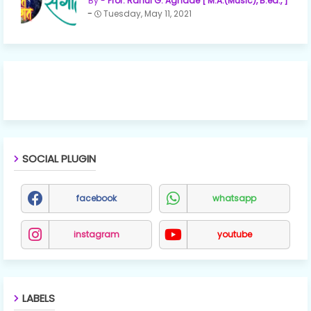
Prof. Rahul G. Aghade [ M.A.(Music), B.ed., ]
Tuesday, May 11, 2021
SOCIAL PLUGIN
facebook
whatsapp
instagram
youtube
LABELS