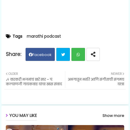
Tags
marathi podcast
Facebook
Twit
Wh
OLDER
NEWER
🎶 वारकरी भजनांचं खरे सार – पं.
अभंगातून भक्ती आणि संगीताची संगमय
ter
ats
कल्याणजी गायकवाड यांचा खास संवाद
यात्रा
ap
p
YOU MAY LIKE
Show more