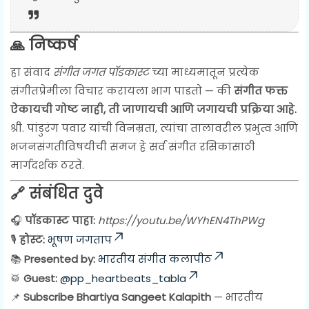
🙏 निष्कर्ष
हा संवाद
संगीत जगत पॉडकास्ट
च्या माध्यमातून प्रत्येक
संगीतप्रेमीला विचार करायला भाग पाडतो — की
संगीत फक्त
ऐकायची गोष्ट नाही, ती जाणायची आणि जगायची प्रक्रिया आहे.
श्री. पांडुरंग पवार यांची विनम्रता, त्यांचा तालावरील प्रभुत्व आणि
भजनसंगतीविषयीची समज हे सर्व संगीत रसिकांसाठी
मार्गदर्शक ठरते.
🔗 संबंधित दुवे
🎧
पॉडकास्ट पाहा:
https://youtu.be/WYhEN4ThPWg
🎙️
होस्ट:
भूषण जगताप
📚
Presented by:
भारतीय संगीत कलापीठ
🥁
Guest:
@pp_heartbeats_tabla
📌
Subscribe Bhartiya Sangeet Kalapith
— भारतीय