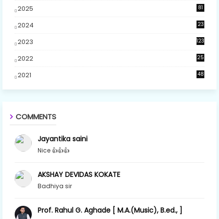
2025
81
2024
23
5
2023
123
2022
25
2021
48
COMMENTS
Jayantika saini
Nice 👍👍👍
AKSHAY DEVIDAS KOKATE
Badhiya sir
Prof. Rahul G. Aghade [ M.A.(Music), B.ed., ]