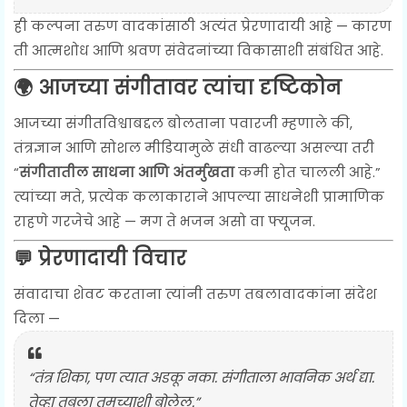
ही कल्पना तरुण वादकांसाठी अत्यंत प्रेरणादायी आहे — कारण
ती आत्मशोध आणि श्रवण संवेदनांच्या विकासाशी संबंधित आहे.
🌍 आजच्या संगीतावर त्यांचा दृष्टिकोन
आजच्या संगीतविश्वाबद्दल बोलताना पवारजी म्हणाले की,
तंत्रज्ञान आणि सोशल मीडियामुळे संधी वाढल्या असल्या तरी
“
संगीतातील साधना आणि अंतर्मुखता
कमी होत चालली आहे.”
त्यांच्या मते, प्रत्येक कलाकाराने आपल्या साधनेशी प्रामाणिक
राहणे गरजेचे आहे — मग ते भजन असो वा फ्यूजन.
💬 प्रेरणादायी विचार
संवादाचा शेवट करताना त्यांनी तरुण तबलावादकांना संदेश
दिला —
“तंत्र शिका, पण त्यात अडकू नका. संगीताला भावनिक अर्थ द्या.
तेव्हा तबला तुमच्याशी बोलेल.”