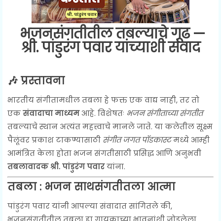
भजनसंगतीतील तबल्याचे गूढ —
श्री. पांडुरंग पवार यांच्याशी संवाद
🎶 प्रस्तावना
भारतीय संगीतामधील तबला हे फक्त एक वाद्य नाही, तर तो
एक
संवादाचा माध्यम
आहे. विशेषतः
भजन संगीताच्या संगतीत
तबल्याचे स्थान अत्यंत महत्त्वाचे मानले जाते. या कलेतील सूक्ष्म
पैलूंवर प्रकाश टाकण्यासाठी
संगीत जगत पॉडकास्ट
मध्ये आम्ही
आमंत्रित केला होता भजन संगतीसाठी प्रसिद्ध आणि अनुभवी
तबलावादक श्री. पांडुरंग पवार
यांना.
तबला : भजन साथसंगतीतला आत्मा
पांडुरंग पवार यांनी आपल्या संवादात सांगितले की,
भजनसंगतीतील तबला हा गायकाच्या भावनांशी जोडलेला