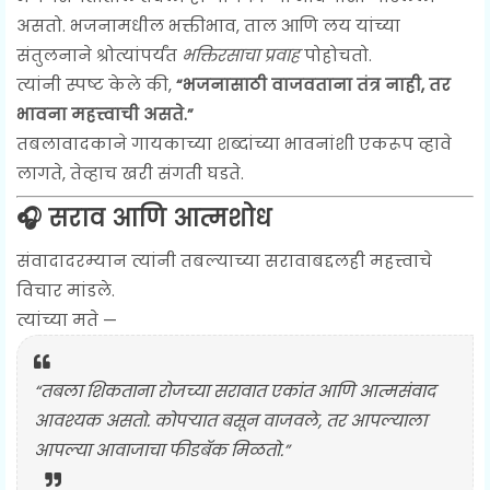
असतो. भजनामधील भक्तीभाव, ताल आणि लय यांच्या
संतुलनाने श्रोत्यांपर्यंत
भक्तिरसाचा प्रवाह
पोहोचतो.
त्यांनी स्पष्ट केले की,
“भजनासाठी वाजवताना तंत्र नाही, तर
भावना महत्त्वाची असते.”
तबलावादकाने गायकाच्या शब्दांच्या भावनांशी एकरूप व्हावे
लागते, तेव्हाच खरी संगती घडते.
🎧 सराव आणि आत्मशोध
संवादादरम्यान त्यांनी तबल्याच्या सरावाबद्दलही महत्त्वाचे
विचार मांडले.
त्यांच्या मते —
“तबला शिकताना रोजच्या सरावात एकांत आणि आत्मसंवाद
आवश्यक असतो. कोपऱ्यात बसून वाजवले, तर आपल्याला
आपल्या आवाजाचा फीडबॅक मिळतो.”