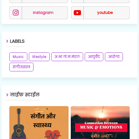
instagram
youtube
LABELS
Music
lifestyle
अ.भा.गां.म.मंडल
आयुर्वेद
आरोग्य
संगीतशास्त्र
लाईफ स्टाईल