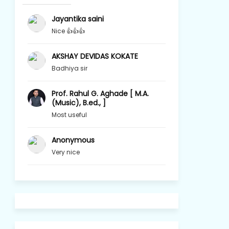
Jayantika saini
Nice 👍👍👍
AKSHAY DEVIDAS KOKATE
Badhiya sir
Prof. Rahul G. Aghade [ M.A.
(Music), B.ed., ]
Most useful
Anonymous
Very nice