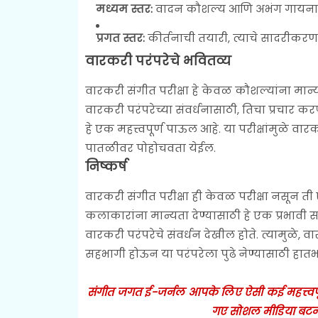
मध्यम स्तर:
वादन कौशल्य आणि अभंग गायनाच
प्रगत स्तर:
कीर्तनाची तयारी, त्याचे सादरीकरण,
वारकरी परंपरेचे भवितव्य
वारकरी संगीत परीक्षा हे केवळ कौशल्यांना मान्
वारकरी परंपरेच्या संवर्धनासाठी, तिचा प्रचार 
हे एक महत्त्वपूर्ण पाऊल आहे. या परीक्षांमुळे वा
पातळीवर पोहोचवता येईल.
निष्कर्ष
वारकरी संगीत परीक्षा ही केवळ परीक्षा नसून त
कलाकारांना मान्यता देण्यासाठी हे एक प्रभाव
वारकरी परंपरेचे संवर्धन देखील होते. त्यामुळे, वार
सहभागी होऊन या परंपरेला पुढे नेण्यासाठी हातभ
संगीत जगत ई-जर्नल आपके लिए ऐसी कई महत्त्वपूर्ण
गए सोशल मीडिया बटन