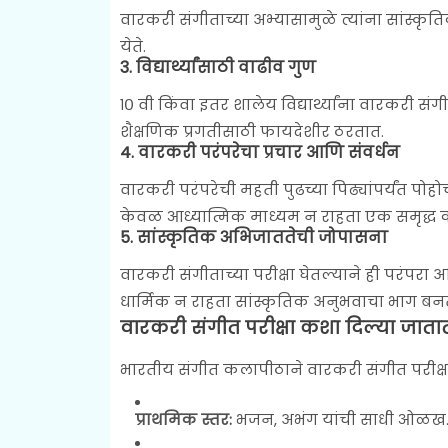
वारकरी संगीताच्या अभ्यासामुळे त्यांना सांस्
येते.
3.
विद्यार्थ्यांसाठी वाढीव गुण
१० वी किंवा इतर शालेय विद्यार्थ्यांना वारकरी संग
शैक्षणिक प्रगतीसाठी फायदेशीर ठरतात.
4.
वारकरी परंपरेचा प्रचार आणि संवर्धन
वारकरी परंपरेची महती पुढच्या पिढ्यांपर्यंत पोहो
केवळ आध्यात्मिक माध्यम न राहता एक समृद्ध
5.
सांस्कृतिक अभिजाततेची जोपासना
वारकरी संगीताच्या परीक्षा घेतल्याने ही परंपरा
धार्मिक न राहता सांस्कृतिक अनुभवाचा भाग बन
वारकरी संगीत परीक्षा कशा दिल्या जाता
भारतीय संगीत कलापीठाने वारकरी संगीत परीक्षांस
प्राथमिक स्तर:
भजन, अभंग यांची साधी ओळख