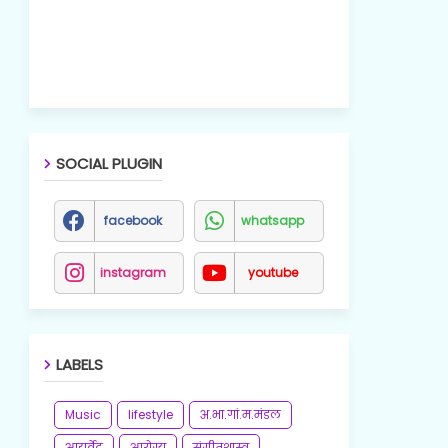
SOCIAL PLUGIN
facebook
whatsapp
instagram
youtube
LABELS
Music
lifestyle
अ.भा.गां.म.मंडल
आयुर्वेद
आरोग्य
संगीतशास्त्र