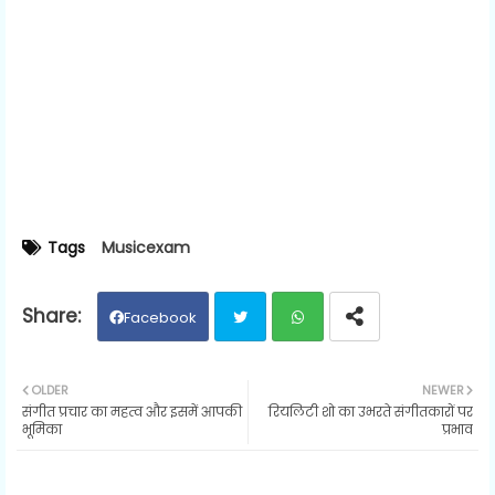
Tags
Musicexam
Facebook
Twit
Wh
OLDER
NEWER
संगीत प्रचार का महत्व और इसमें आपकी
रियलिटी शो का उभरते संगीतकारों पर
ter
ats
भूमिका
प्रभाव
ap