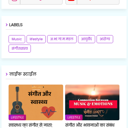
LABELS
Music
lifestyle
अ.भा.गां.म.मंडल
आयुर्वेद
आरोग्य
संगीतशास्त्र
लाईफ स्टाईल
LIFESTYLE
LIFESTYLE
स्वास्थ्य का संगीत से नाता:
संगीत और भावनाओं का संबंध