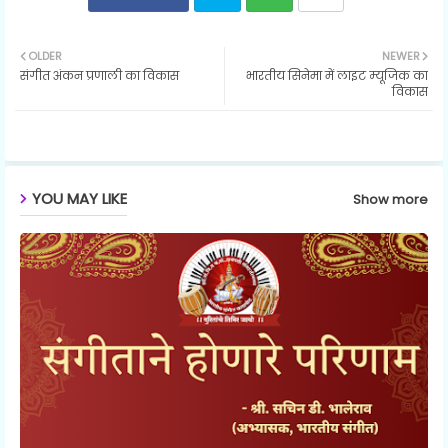
Twit
Wh
OLDER
NEWER
संगीत अंकन प्रणाली का विकास
भारतीय सिनेमा में लाइट म्यूजिक का
ter
ats
विकास
ap
p
YOU MAY LIKE
Show more