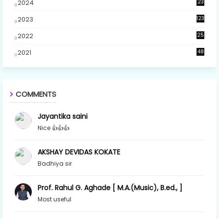
2024
23
5
2023
123
2022
25
2021
48
COMMENTS
Jayantika saini
Nice 👍👍👍
AKSHAY DEVIDAS KOKATE
Badhiya sir
Prof. Rahul G. Aghade [ M.A.(Music), B.ed., ]
Most useful