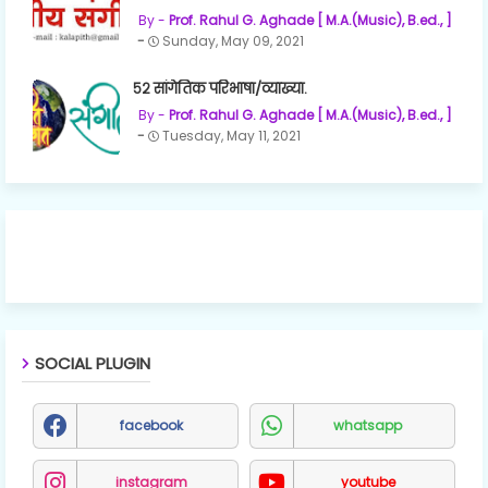
Prof. Rahul G. Aghade [ M.A.(Music), B.ed., ]
Sunday, May 09, 2021
५२ सांगेतिक परिभाषा/व्याख्या.
Prof. Rahul G. Aghade [ M.A.(Music), B.ed., ]
Tuesday, May 11, 2021
SOCIAL PLUGIN
facebook
whatsapp
instagram
youtube