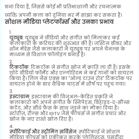
बना दिया है, जिससे कोई भी प्रतिभाशाली और रचनात्मक
व्यक्ति अपनी कला को दुनिया भर में साझा कर सकता है।
सोशल मीडिया प्लेटफॉर्म्स और उनका प्रभाव
यूट्यूब
: यूट्यूब ने वीडियो और संगीत को मिलाकर कई
कलाकारों के करियर की शुरुआत की है। जस्टिन बीबर और
शॉन मेंडेस जैसे कलाकारों ने यूट्यूब पर अपने चैनल्स के
माध्यम से विशाल फॉलोइंग बनाई है।
टिकटॉक
: टिकटॉक ने संगीत खोज में क्रांति ला दी है। इसके
छोटे वीडियो फॉर्मेट और एल्गोरिदम ने कई गानों को वायरल
किया है। लिल नैस एक्स का "ओल्ड टाउन रोड" टिकटॉक पर
वायरल होने के बाद वैश्विक चार्ट्स में शीर्ष पर पहुंच गया।
इंस्टाग्राम
: इंस्टाग्राम की विजुअल-केंद्रित प्रकृति ने
कलाकारों को अपने संगीत के स्निपेट्स, बिहाइंड-द-सीन्स
कंटेंट, और सीधे फैंस के साथ जुड़ने का मौका दिया है।
स्टोरीज़, रील्स और IGTV जैसे फीचर्स ने संगीत प्रचार और
खोज के नए रास्ते खोल दिए हैं।
स्पॉटिफाई और स्ट्रीमिंग सर्विसेज
: स्पॉटिफाई ने सोशल
मीडिया फीचर्स को एकीकृत करके प्लेलिस्ट्स, पसंदीदा