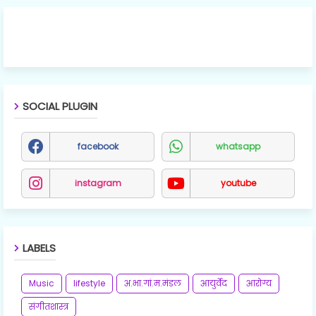
SOCIAL PLUGIN
facebook
whatsapp
instagram
youtube
LABELS
Music
lifestyle
अ.भा.गां.म.मंडल
आयुर्वेद
आरोग्य
संगीतशास्त्र