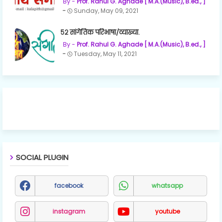
Prof. Rahul G. Aghade [ M.A.(Music), B.ed., ]
Sunday, May 09, 2021
५२ सांगेतिक परिभाषा/व्याख्या.
Prof. Rahul G. Aghade [ M.A.(Music), B.ed., ]
Tuesday, May 11, 2021
SOCIAL PLUGIN
facebook
whatsapp
instagram
youtube