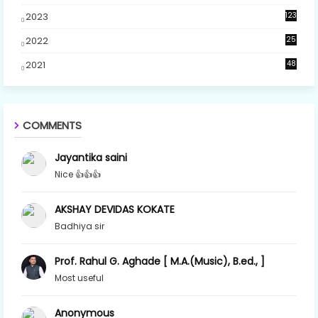
5
2023
123
2022
25
2021
48
COMMENTS
Jayantika saini
Nice 👍👍👍
AKSHAY DEVIDAS KOKATE
Badhiya sir
Prof. Rahul G. Aghade [ M.A.(Music), B.ed., ]
Most useful
Anonymous