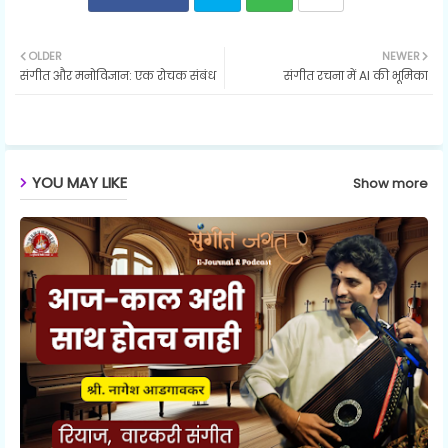
Twit
Wh
OLDER
NEWER
संगीत और मनोविज्ञान: एक रोचक संबंध
संगीत रचना में AI की भूमिका
ter
ats
ap
p
YOU MAY LIKE
Show more