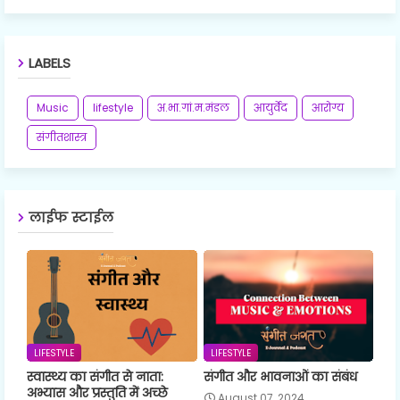
LABELS
Music
lifestyle
अ.भा.गां.म.मंडल
आयुर्वेद
आरोग्य
संगीतशास्त्र
लाईफ स्टाईल
LIFESTYLE
LIFESTYLE
स्वास्थ्य का संगीत से नाता:
संगीत और भावनाओं का संबंध
अभ्यास और प्रस्तुति में अच्छे
August 07, 2024