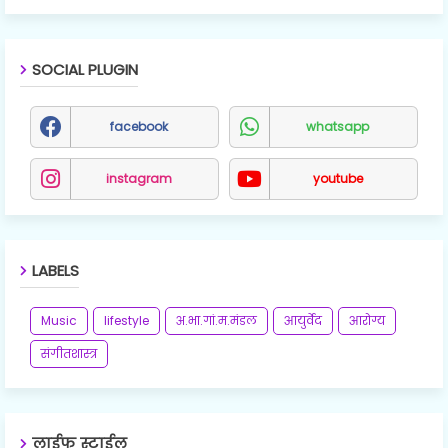
SOCIAL PLUGIN
facebook
whatsapp
instagram
youtube
LABELS
Music
lifestyle
अ.भा.गां.म.मंडल
आयुर्वेद
आरोग्य
संगीतशास्त्र
लाईफ स्टाईल