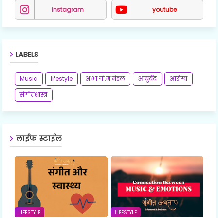
instagram
youtube
LABELS
Music
lifestyle
अ.भा.गां.म.मंडल
आयुर्वेद
आरोग्य
संगीतशास्त्र
लाईफ स्टाईल
LIFESTYLE
LIFESTYLE