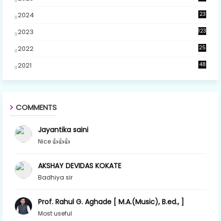
2024
23
5
2023
123
2022
25
2021
48
COMMENTS
Jayantika saini
Nice 👍👍👍
AKSHAY DEVIDAS KOKATE
Badhiya sir
Prof. Rahul G. Aghade [ M.A.(Music), B.ed., ]
Most useful