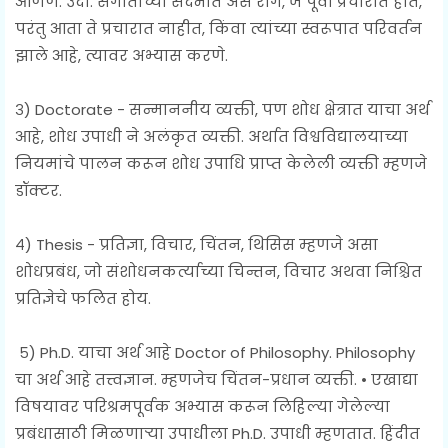
आणणे. उदा. संगीताच्या संदर्भात असे राग, जे पूर्वी प्रचारात होते,
परंतु आता ते प्रचारात नाहीत, किंवा त्यांच्या स्वरूपात परिवर्तन
झाले आहे, त्यावर अभ्यास करणे.
३) Doctorate - सन्माननीय व्यक्ती, पण शोध क्षेत्रात याचा अर्थ
आहे, शोध उपाधी ने अलंकृत व्यक्ती. अर्थात विश्वविद्यालयाच्या
नियमांचे पालन करून शोध उपाधि प्राप्त केलेली व्यक्ती म्हणजे
डॉक्टर.
४) Thesis - प्रतिज्ञा, विचार, चिंतन, थिसिस म्हणजे असा
शोधप्रबंध, जो संशोधनकर्त्याच्या चिन्तन, विचार अथवा निश्चित
प्रतिज्ञेचे फलित होय.
५) Ph.D. याचा अर्थ आहे Doctor of Philosophy. Philosophy
चा अर्थ आहे तत्त्वज्ञान. म्हणजेच चिंतन-प्रधान व्यक्ती. • एखाद्या
विषयावर परिश्रमपूर्वक अभ्यास करून लिहिल्या गेलेल्या
प्रबंधासाठी मिळणाऱ्या उपाधीला Ph.D. उपाधी म्हणतात. हिंदीत