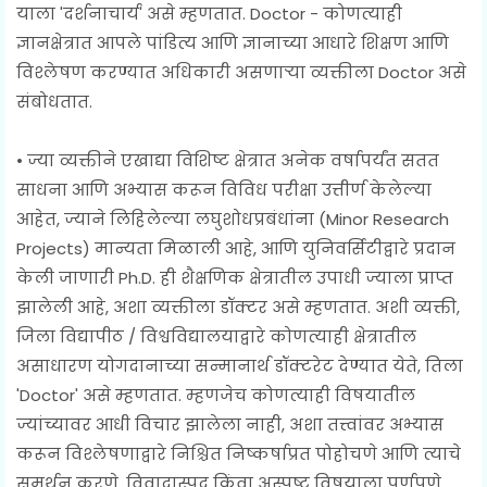
याला 'दर्शनाचार्य' असे म्हणतात. Doctor - कोणत्याही
ज्ञानक्षेत्रात आपले पांडित्य आणि ज्ञानाच्या आधारे शिक्षण आणि
विश्लेषण करण्यात अधिकारी असणाऱ्या व्यक्तीला Doctor असे
संबोधतात.
• ज्या व्यक्तीने एखाद्या विशिष्ट क्षेत्रात अनेक वर्षापर्यंत सतत
साधना आणि अभ्यास करून विविध परीक्षा उत्तीर्ण केलेल्या
आहेत, ज्याने लिहिलेल्या लघुशोधप्रबंधांना (Minor Research
Projects) मान्यता मिळाली आहे, आणि युनिवर्सिटीद्वारे प्रदान
केली जाणारी Ph.D. ही शैक्षणिक क्षेत्रातील उपाधी ज्याला प्राप्त
झालेली आहे, अशा व्यक्तीला डॉक्टर असे म्हणतात. अशी व्यक्ती,
जिला विद्यापीठ / विश्वविद्यालयाद्वारे कोणत्याही क्षेत्रातील
असाधारण योगदानाच्या सन्मानार्थ डॉक्टरेट देण्यात येते, तिला
'Doctor' असे म्हणतात. म्हणजेच कोणत्याही विषयातील
ज्यांच्यावर आधी विचार झालेला नाही, अशा तत्त्वांवर अभ्यास
करून विश्लेषणाद्वारे निश्चित निष्कर्षाप्रत पोहोचणे आणि त्याचे
समर्थन करणे, विवादास्पद किंवा अस्पष्ट विषयाला पूर्णपणे