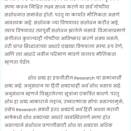
स्पष्ट करून निश्चित लक्ष्य साध्य करणे या सर्व गोष्टींचा
संशोधनात समावेश होतो. परंतु या कार्यात मौलिकता असणे
आवश्यक आहे. संशोधक ज्या विषयावर संशोधन करीत आहे,
त्याच विषयावर त्यापूर्वी संशोधन झालेले नसावे. विज्ञानाप्रमाणे
संगीतात कुठल्याही गोष्टीचा आविष्कार करणे शक्य नसले,
तरी प्राप्त सिध्दांतांच्या आधारे एखाद्या विषयाला स्पष्ट रूप देणे,
आणि त्या आधारे नवीन परिमाण मांडणे यालाच मौलिकता
म्हणता येईल.
शोध शब्द हा इंग्रजीतील Research चा समानार्थी
शब्द आहे. अनुसंधान या हिंदी शब्दाचाही अर्थ शोध असाच आहे.
अनुसंधान म्हणजे विखुरलेल्या सूत्रांना एकत्रित बांधणे. परंतु
शोध हा शब्द आकाराने लहान, उच्चारण्यास सोपा असल्यामुळे,
तसेच Research संबंधी इतर शब्दांचे अर्थ हिंदी अथवा मराठी
भाषेमध्ये शोध शब्दांच्या आधारे व्यवस्थितपणे स्पष्ट होत
असल्याने संशोधन प्रणालीसाठी शोध या शब्दाचा अधिक