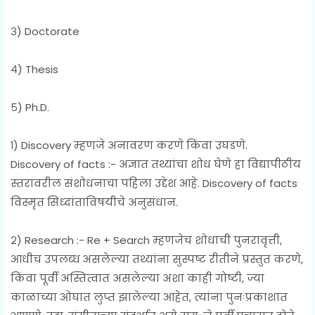
३) Doctorate
४) Thesis
५) Ph.D.
१) Discovery म्हणजे अनावरण करणे किंवा उघडणे.
Discovery of facts :- अज्ञात तथ्यांचा शोध घेणे हा विद्यापीठीय
स्तरावरील संशोधनाचा पहिला उद्देश आहे. Discovery of facts
विस्मृत सिध्दांताविषयीचे अनुसंधान.
२) Research :- Re + Search म्हणजेच शोधाची पुनरावृत्ती,
आधीच उपलब्ध असलेल्या तथ्यांना सुस्पष्ट रीतीने प्रस्तुत करणे,
किंवा पूर्वी अस्तित्वात असलेल्या अशा काही गोष्टी, ज्या
काळाच्या ओघात लुप्त झालेल्या आहेत, त्यांना पुनःप्रकाशात