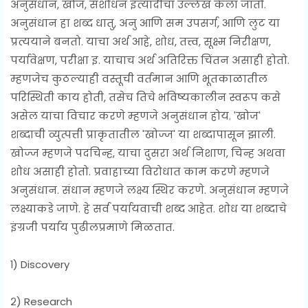
अनुसंधान, खोज, संशोधन इत्यादीचा उल्लेख केला जातो.
अनुसंधान हा शब्द धातु, अनु आणि सम उपसर्ग, आणि लुट या
प्रत्ययाने बनतो. याचा अर्थ आहे, शोध, तत्त्व, सूक्ष्म निरीक्षण,
पर्यावेक्षण, परीक्षा इ. याचाच अर्थ अतिरिक्त चिंतन असाही होतो.
म्हणजेच कुठल्याही वस्तूची वर्तमान आणि भूतकाळातील
परिस्थिती काय होती, तसेच तिचे भविष्यकालीन स्वरूप कसे
असेल याचा विचार करणे म्हणजे अनुसंधान होय. 'खोज'
शब्दाची व्युत्पत्ती प्राकृतातील 'खोज्ज' या शब्दापासून झाली.
खोज्ज म्हणजे पदचिन्ह, याचा दुसरा अर्थ निशाण, चिन्ह अथवा
शोध असाही होतो. प्रवाहाच्या विरोधात काम करणे म्हणजे
अनुसंधान. संधान म्हणजे लक्ष्य स्थिर करणे. अनुसंधान म्हणजे
लक्ष्याकडे जाणे. हे सर्व पर्यायवाची शब्द आहेत. शोध या शब्दाचे
इंग्रजी पर्याय पुढीलप्रमाणे मिळतात.
१) Discovery
२) Research