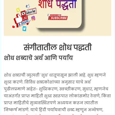
संगीतातील शोध पद्धती
शोध शब्दाचे अर्थ आणि पर्याय
शोध शब्दाची व्युत्पत्ती 'शुध' धातूपासून झाली आहे. शुध म्हणजे
शुध्द करणे. विविध शब्दकोशांच्या अनुसार याचे अर्थ
पुढीलप्रमाणे आहेत- शुध्दिकरण, स्वच्छीकरण, सुधार, म्हणजेच
याअंतर्गत प्राप्त माहिती शुध्द स्वरूपात लोकांसमोर ठेवणे, किंवा
प्राप्त माहितीचे सुव्यवस्थितपणे अध्ययन करून त्यातील
निष्कर्ष मांडणे. याचे हिंदी पर्यायवाची शब्द म्हणून अन्वेषण,